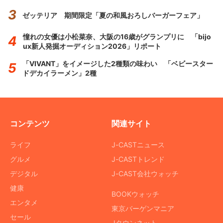
ゼッテリア 期間限定「夏の和風おろしバーガーフェア」
憧れの女優は小松菜奈、大阪の16歳がグランプリに 「bijo
ux新人発掘オーディション2026」リポート
「VIVANT」をイメージした2種類の味わい 「ベビースター
ドデカイラーメン」2種
コンテンツ
関連サイト
ライフ
J-CASTニュース
グルメ
J-CASTトレンド
デジタル
J-CAST会社ウォッチ
健康
BOOKウォッチ
エンタメ
東京バーゲンマニア
セール
Jタウンネット