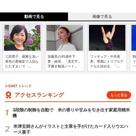
動画で見る
画像で見る
三田寛子、優雅な淡い
加藤茶の45歳年下
フィギュア・中井亜
制
黄色の着物姿で上品な
妻・綾菜、「美文字」
美、華麗にトリプルア
う
たたずまいで ...
手書き勉強ノート...
クセル決める 「...
一
J-CAST トレンド
アクセスランキング
もっと見る
3段階の制御を自動で 米の香りや甘みを引き出す家庭用精米
機
米津玄師さんがイラストと文章を手がけたカード入りウエハ
ース菓子