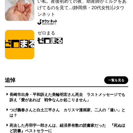
い私。産後初めての夜、助産師がミルクをあ
げてるのを見て...(静岡県・20代女性)|Jタウ
ンネット
ゼロまる
追悼
一覧を見る
長崎市出身・平和訴えた美輪明宏さん死去 ラストメッセージでも
訴え「愛があれば 戦争なんか起こりません」
つげ義春さんと白土三平さん カリスマ漫画家、二人の「違い」と
は？
死去した丹羽宇一郎さんは、経済界有数の読書家だった 『死ぬほ
ど読書』ベストセラーに