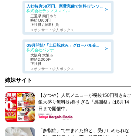
入社特典58万円、寮費完備で無料!デンソーで働こう!自動車工場で小型部品の検査業務 denso aichi
＞
株式会社テクノスマイル
三重県 四日市市
時給1,800円
正社員 / 派遣社員
スポンサー：求人ボックス
09月開始/「土日祝休み」グローバル企業での産業保健のお仕事/保健師/高時給/残業なし/服装自由
＞
株式会社パソナ
大阪府 大阪市
時給2,300円
正社員
スポンサー：求人ボックス
姉妹サイト
【かつや】人気メニューが税抜150円引き&ご
飯大盛り無料!お得すぎる「感謝祭」は8月14
日まで開催中。
「多指症」で生まれた娘と、受け止められな