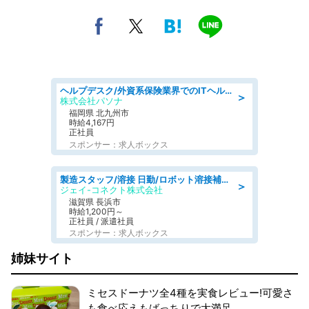
ヘルプデスク/外資系保険業界でのITヘルプデスク業務/駅近/即日勤務可/ヘルプデスク
＞
株式会社パソナ
福岡県 北九州市
時給4,167円
正社員
スポンサー：求人ボックス
製造スタッフ/溶接 日勤/ロボット溶接補助業務/学歴·経験不問
＞
ジェイ-コネクト株式会社
滋賀県 長浜市
時給1,200円～
正社員 / 派遣社員
スポンサー：求人ボックス
姉妹サイト
ミセスドーナツ全4種を実食レビュー!可愛さ
も食べ応えもばっちりで大満足。