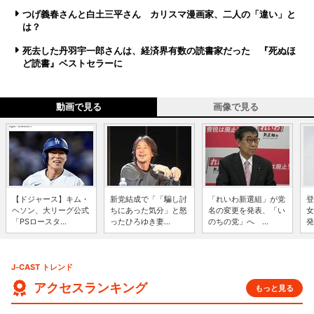
つげ義春さんと白土三平さん カリスマ漫画家、二人の「違い」と
は？
死去した丹羽宇一郎さんは、経済界有数の読書家だった 『死ぬほ
ど読書』ベストセラーに
動画で見る
画像で見る
【ドジャース】キム・
新党結成で「「騙し討
「れいわ新選組」が党
登
ヘソン、大リーグ公式
ちにあった気分」と怒
名の変更を発表、「い
女
「PSロースタ...
ったひろゆき妻...
のちの党」へ ...
発
J-CAST トレンド
アクセスランキング
もっと見る