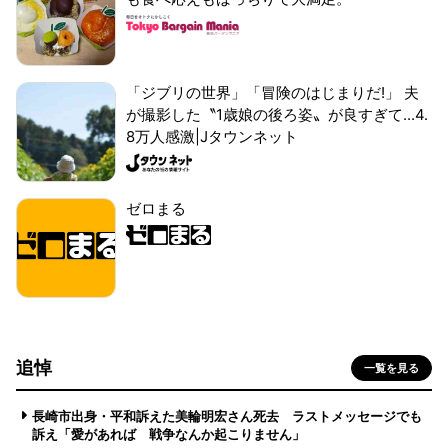
「ジブリの世界」「冒険のはじまりだ!」 夫
が撮影した〝1歳娘の後ろ姿〟が良すぎて...4.
8万人感激|Jタウンネット
ゼロまる
追悼
一覧を見る
長崎市出身・平和訴えた美輪明宏さん死去 ラストメッセージでも
訴え「愛があれば 戦争なんか起こりません」