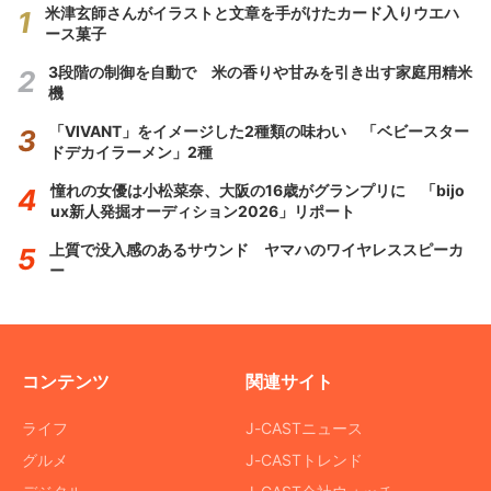
米津玄師さんがイラストと文章を手がけたカード入りウエハ
ース菓子
3段階の制御を自動で 米の香りや甘みを引き出す家庭用精米
機
「VIVANT」をイメージした2種類の味わい 「ベビースター
ドデカイラーメン」2種
憧れの女優は小松菜奈、大阪の16歳がグランプリに 「bijo
ux新人発掘オーディション2026」リポート
上質で没入感のあるサウンド ヤマハのワイヤレススピーカ
ー
コンテンツ
関連サイト
ライフ
J-CASTニュース
グルメ
J-CASTトレンド