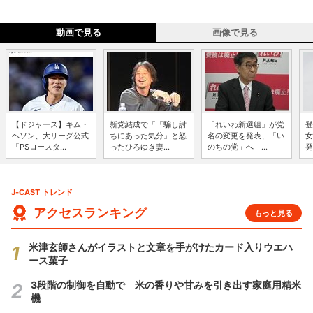
動画で見る
画像で見る
【ドジャース】キム・
新党結成で「「騙し討
「れいわ新選組」が党
登
ヘソン、大リーグ公式
ちにあった気分」と怒
名の変更を発表、「い
女
「PSロースタ...
ったひろゆき妻...
のちの党」へ ...
発
J-CAST トレンド
アクセスランキング
もっと見る
米津玄師さんがイラストと文章を手がけたカード入りウエハ
ース菓子
3段階の制御を自動で 米の香りや甘みを引き出す家庭用精米
機