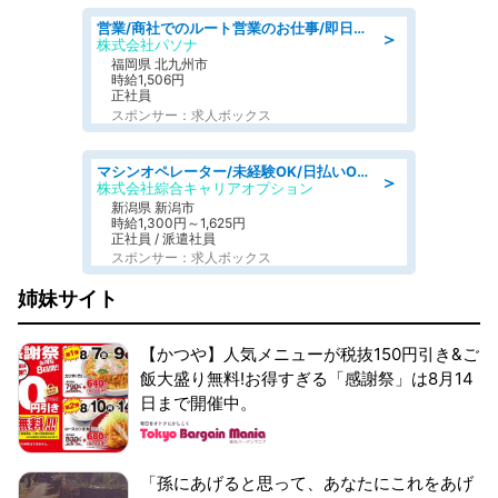
営業/商社でのルート営業のお仕事/即日勤務可/車通勤可/営業
＞
株式会社パソナ
福岡県 北九州市
時給1,506円
正社員
スポンサー：求人ボックス
マシンオペレーター/未経験OK/日払いOK/寮費無料/交替制/20・30・40代活躍中
＞
株式会社綜合キャリアオプション
新潟県 新潟市
時給1,300円～1,625円
正社員 / 派遣社員
スポンサー：求人ボックス
姉妹サイト
【かつや】人気メニューが税抜150円引き&ご
飯大盛り無料!お得すぎる「感謝祭」は8月14
日まで開催中。
「孫にあげると思って、あなたにこれをあげ