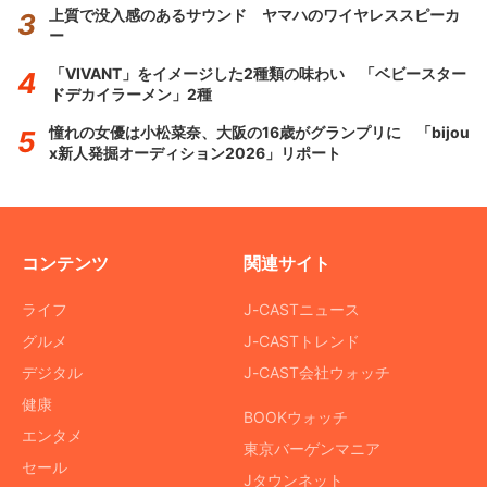
上質で没入感のあるサウンド ヤマハのワイヤレススピーカ
ー
「VIVANT」をイメージした2種類の味わい 「ベビースター
ドデカイラーメン」2種
憧れの女優は小松菜奈、大阪の16歳がグランプリに 「bijou
x新人発掘オーディション2026」リポート
コンテンツ
関連サイト
ライフ
J-CASTニュース
グルメ
J-CASTトレンド
デジタル
J-CAST会社ウォッチ
健康
BOOKウォッチ
エンタメ
東京バーゲンマニア
セール
Jタウンネット