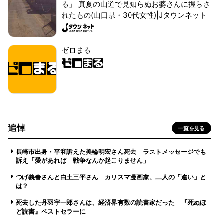
る」 真夏の山道で見知らぬお婆さんに握らさ
れたもの(山口県・30代女性)|Jタウンネット
ゼロまる
追悼
一覧を見る
長崎市出身・平和訴えた美輪明宏さん死去 ラストメッセージでも
訴え「愛があれば 戦争なんか起こりません」
つげ義春さんと白土三平さん カリスマ漫画家、二人の「違い」と
は？
死去した丹羽宇一郎さんは、経済界有数の読書家だった 『死ぬほ
ど読書』ベストセラーに