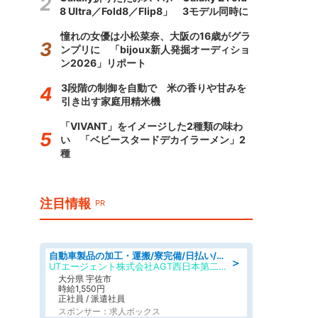
8 Ultra／Fold8／Flip8」 3モデル同時に
憧れの女優は小松菜奈、大阪の16歳がグラ
ンプリに 「bijoux新人発掘オーディショ
ン2026」リポート
3段階の制御を自動で 米の香りや甘みを
引き出す家庭用精米機
「VIVANT」をイメージした2種類の味わ
い 「ベビースタードデカイラーメン」2
種
注目情報
PR
自動車製品の加工・運搬/寮完備/日払い/工場・製造
＞
UTエージェント株式会社AGT西日本第二CU
大分県 宇佐市
時給1,550円
正社員 / 派遣社員
スポンサー：求人ボックス