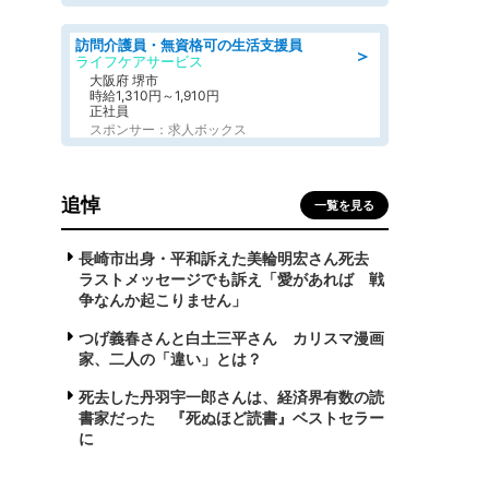
訪問介護員・無資格可の生活支援員
＞
ライフケアサービス
大阪府 堺市
時給1,310円～1,910円
正社員
スポンサー：求人ボックス
追悼
一覧を見る
長崎市出身・平和訴えた美輪明宏さん死去
ラストメッセージでも訴え「愛があれば 戦
争なんか起こりません」
つげ義春さんと白土三平さん カリスマ漫画
家、二人の「違い」とは？
死去した丹羽宇一郎さんは、経済界有数の読
書家だった 『死ぬほど読書』ベストセラー
に