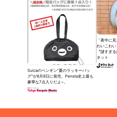
「夜中に見
わいこわい
〝謎すぎる顔
ネット
Suicaのペンギン"夏のラッキーバッ
グ"が8月8日に発売。Pensta史上最も
豪華な7点入りだよ~。