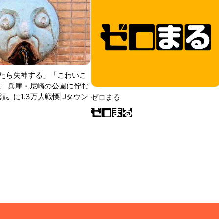
たら失神する」「こわいこ
」 兵庫・尼崎の公園に佇む
〟に1.3万人戦慄|Jタウン
ゼロまる