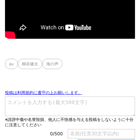
au
桐谷健太
海の声