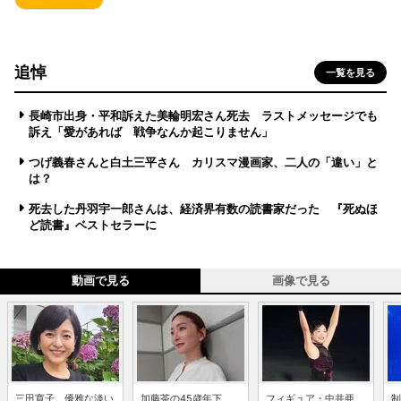
追悼
一覧を見る
長崎市出身・平和訴えた美輪明宏さん死去 ラストメッセージでも
訴え「愛があれば 戦争なんか起こりません」
つげ義春さんと白土三平さん カリスマ漫画家、二人の「違い」と
は？
死去した丹羽宇一郎さんは、経済界有数の読書家だった 『死ぬほ
ど読書』ベストセラーに
動画で見る
画像で見る
三田寛子、優雅な淡い
加藤茶の45歳年下
フィギュア・中井亜
制