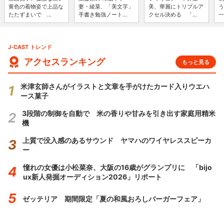
黄色の着物姿で上品な
妻・綾菜、「美文字」
美、華麗にトリプルア
う
たたずまいで ...
手書き勉強ノート...
クセル決める 「...
一
J-CAST トレンド
アクセスランキング
もっと見る
米津玄師さんがイラストと文章を手がけたカード入りウエハ
ース菓子
3段階の制御を自動で 米の香りや甘みを引き出す家庭用精米
機
上質で没入感のあるサウンド ヤマハのワイヤレススピーカ
ー
憧れの女優は小松菜奈、大阪の16歳がグランプリに 「bijo
ux新人発掘オーディション2026」リポート
ゼッテリア 期間限定「夏の和風おろしバーガーフェア」