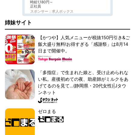
時給1,180円～
正社員
スポンサー：求人ボックス
姉妹サイト
【かつや】人気メニューが税抜150円引き&ご
飯大盛り無料!お得すぎる「感謝祭」は8月14
日まで開催中。
「多指症」で生まれた娘と、受け止められな
い私。産後初めての夜、助産師がミルクをあ
げてるのを見て...(静岡県・20代女性)|Jタウ
ンネット
ゼロまる