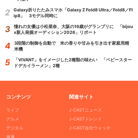
Galaxy折りたたみスマホ「Galaxy Z Fold8 Ultra／Fold8／Fl
ip8」 3モデル同時に
憧れの女優は小松菜奈、大阪の16歳がグランプリに 「bijou
x新人発掘オーディション2026」リポート
3段階の制御を自動で 米の香りや甘みを引き出す家庭用精
米機
「VIVANT」をイメージした2種類の味わい 「ベビースター
ドデカイラーメン」2種
コンテンツ
関連サイト
ライフ
J-CASTニュース
グルメ
J-CASTトレンド
デジタル
J-CAST会社ウォッチ
健康