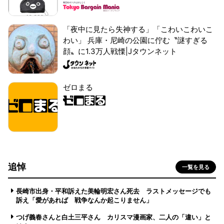
「夜中に見たら失神する」「こわいこわいこ
わい」 兵庫・尼崎の公園に佇む〝謎すぎる
顔〟に1.3万人戦慄|Jタウンネット
ゼロまる
追悼
一覧を見る
長崎市出身・平和訴えた美輪明宏さん死去 ラストメッセージでも
訴え「愛があれば 戦争なんか起こりません」
つげ義春さんと白土三平さん カリスマ漫画家、二人の「違い」と