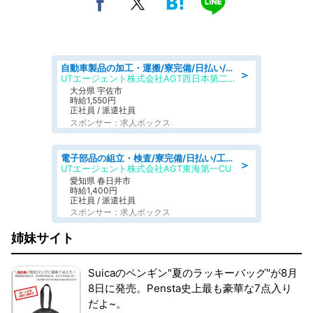
自動車製品の加工・運搬/寮完備/日払い/工場・製造
＞
UTエージェント株式会社AGT西日本第二CU
大分県 宇佐市
時給1,550円
正社員 / 派遣社員
スポンサー：求人ボックス
電子部品の組立・検査/寮完備/日払い/工場・製造
＞
UTエージェント株式会社AGT東海第一CU
愛知県 春日井市
時給1,400円
正社員 / 派遣社員
スポンサー：求人ボックス
姉妹サイト
Suicaのペンギン"夏のラッキーバッグ"が8月
8日に発売。Pensta史上最も豪華な7点入り
だよ~。