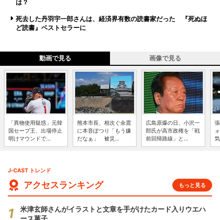
は？
死去した丹羽宇一郎さんは、経済界有数の読書家だった 『死ぬほ
ど読書』ベストセラーに
動画で見る
画像で見る
「異物使用疑惑」元韓
熊本市長、相次ぐ余震
広島原爆の日、小沢一
張
国セーブ王、出場停止
に本音ぽつり「もう嫌
郎氏が高市政権を「戦
ォ
明けマウンドで...
だなぁ」 被災...
前回帰路線」と...
気
J-CAST トレンド
アクセスランキング
もっと見る
米津玄師さんがイラストと文章を手がけたカード入りウエハ
ース菓子