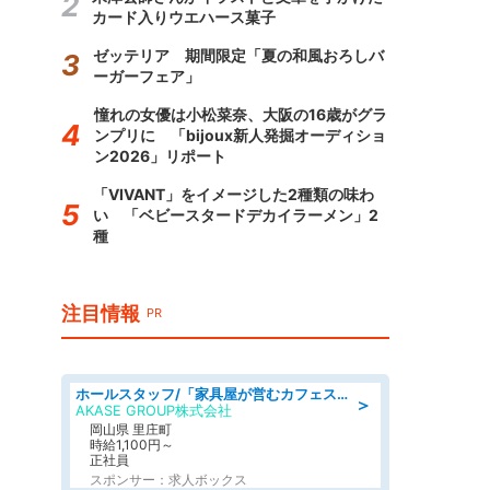
カード入りウエハース菓子
ゼッテリア 期間限定「夏の和風おろしバ
ーガーフェア」
憧れの女優は小松菜奈、大阪の16歳がグラ
ンプリに 「bijoux新人発掘オーディショ
ン2026」リポート
「VIVANT」をイメージした2種類の味わ
い 「ベビースタードデカイラーメン」2
種
注目情報
PR
ホールスタッフ/「家具屋が営むカフェスタッフ!」週2日～OK!嬉しいまかない付き/岡山県/浅口郡里庄町
＞
AKASE GROUP株式会社
岡山県 里庄町
時給1,100円～
正社員
スポンサー：求人ボックス