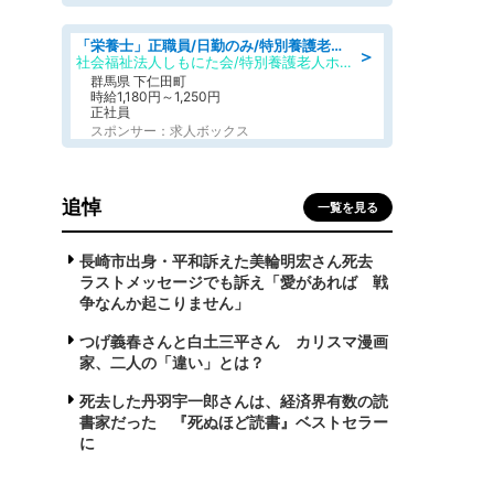
「栄養士」正職員/日勤のみ/特別養護老人ホーム
＞
社会福祉法人しもにた会/特別養護老人ホーム かぶらの里
群馬県 下仁田町
時給1,180円～1,250円
正社員
スポンサー：求人ボックス
追悼
一覧を見る
長崎市出身・平和訴えた美輪明宏さん死去
ラストメッセージでも訴え「愛があれば 戦
争なんか起こりません」
つげ義春さんと白土三平さん カリスマ漫画
家、二人の「違い」とは？
死去した丹羽宇一郎さんは、経済界有数の読
書家だった 『死ぬほど読書』ベストセラー
に