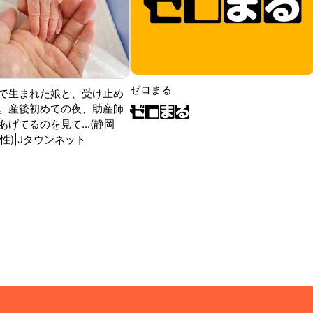
ゼロまる
で生まれた娘と、受け止め
。産後初めての夜、助産師
げてるのを見て...(静岡
性)|Jタウンネット