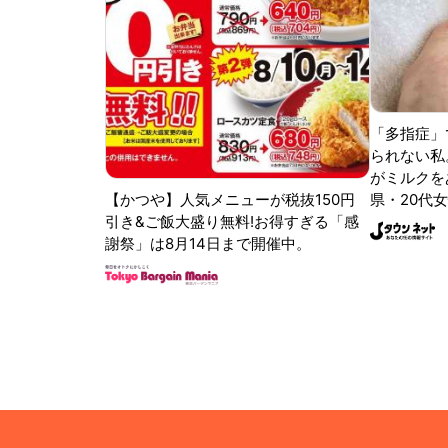
「多指症」
られない私
がミルクをあ
【かつや】人気メニューが税抜150円
県・20代女
引き&ご飯大盛り無料!お得すぎる「感
謝祭」は8月14日まで開催中。