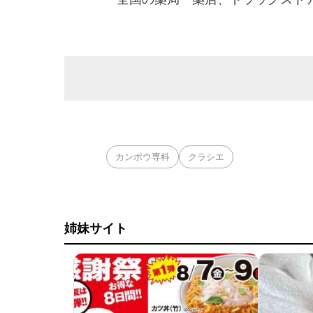
カンポウ専科
クラシエ
姉妹サイト