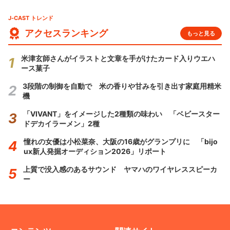
J-CAST トレンド
アクセスランキング
もっと見る
米津玄師さんがイラストと文章を手がけたカード入りウエハ
ース菓子
3段階の制御を自動で 米の香りや甘みを引き出す家庭用精米
機
「VIVANT」をイメージした2種類の味わい 「ベビースター
ドデカイラーメン」2種
憧れの女優は小松菜奈、大阪の16歳がグランプリに 「bijo
ux新人発掘オーディション2026」リポート
上質で没入感のあるサウンド ヤマハのワイヤレススピーカ
ー