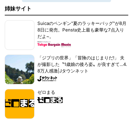
姉妹サイト
Suicaのペンギン"夏のラッキーバッグ"が8月
8日に発売。Pensta史上最も豪華な7点入り
だよ~。
「ジブリの世界」「冒険のはじまりだ!」 夫
が撮影した〝1歳娘の後ろ姿〟が良すぎて...4.
8万人感激|Jタウンネット
ゼロまる