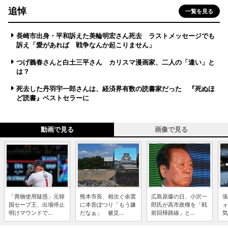
追悼
一覧を見る
長崎市出身・平和訴えた美輪明宏さん死去 ラストメッセージでも
訴え「愛があれば 戦争なんか起こりません」
つげ義春さんと白土三平さん カリスマ漫画家、二人の「違い」と
は？
死去した丹羽宇一郎さんは、経済界有数の読書家だった 『死ぬほ
ど読書』ベストセラーに
動画で見る
画像で見る
「異物使用疑惑」元韓
熊本市長、相次ぐ余震
広島原爆の日、小沢一
張
国セーブ王、出場停止
に本音ぽつり「もう嫌
郎氏が高市政権を「戦
ォ
明けマウンドで...
だなぁ」 被災...
前回帰路線」と...
気