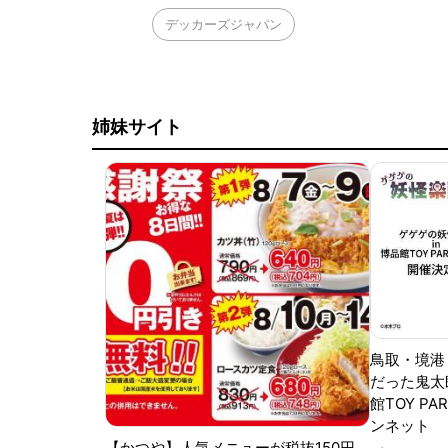
デッカーズジャパン
姉妹サイト
鳥取・境港
だった鬼太
館TOY PA
ンネット
【かつや】人気メニューが税抜150円