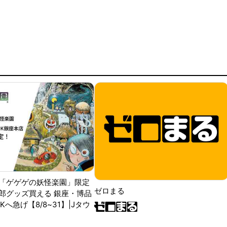
「ゲゲゲの妖怪楽園」限定
ゼロまる
郎グッズ買える 銀座・博品
RKへ急げ【8/8~31】|Jタウ