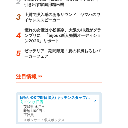
引き出す家庭用精米機
上質で没入感のあるサウンド ヤマハのワ
イヤレススピーカー
憧れの女優は小松菜奈、大阪の16歳がグラ
ンプリに 「bijoux新人発掘オーディショ
ン2026」リポート
ゼッテリア 期間限定「夏の和風おろしバ
ーガーフェア」
注目情報
PR
日払いOKで即日収入/キッチンスタッフ/「原付免許必須」デリバリー業務など、自己成長可能な幅広い仕事に挑戦!髪型自由&ピアス・ネイルOK/茨城県/水戸市
＞
肉メシ 水戸店
茨城県 水戸市
時給1,100円～
正社員
スポンサー：求人ボックス