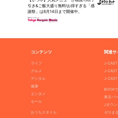
引き&ご飯大盛り無料!お得すぎる「感
謝祭」は8月14日まで開催中。
コンテンツ
関連サ
ライフ
J-CAS
グルメ
J-CAS
デジタル
J-CA
健康
BOOK
エンタメ
東京バ
セール
Jタウン
おうちスタイル
ゼロま