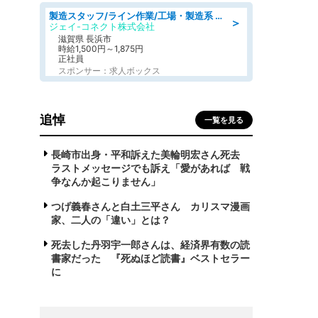
製造スタッフ/ライン作業/工場・製造系 エンジン部品の機械加工/未経験可/昼食代無料
＞
ジェイ-コネクト株式会社
滋賀県 長浜市
時給1,500円～1,875円
正社員
スポンサー：求人ボックス
追悼
一覧を見る
長崎市出身・平和訴えた美輪明宏さん死去
ラストメッセージでも訴え「愛があれば 戦
争なんか起こりません」
つげ義春さんと白土三平さん カリスマ漫画
家、二人の「違い」とは？
死去した丹羽宇一郎さんは、経済界有数の読
書家だった 『死ぬほど読書』ベストセラー
に