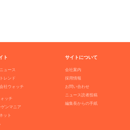
イト
サイトについて
Tニュース
会社案内
Tトレンド
採用情報
ST会社ウォッチ
お問い合わせ
ニュース読者投稿
ウォッチ
編集長からの手紙
ーゲンマニア
ネット
る