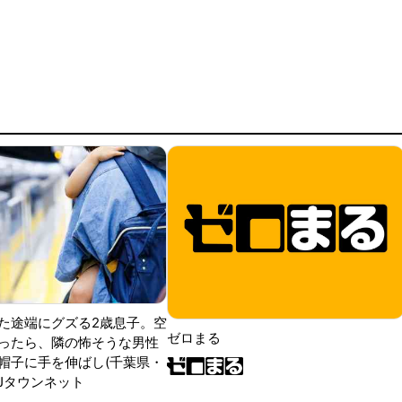
た途端にグズる2歳息子。空
ゼロまる
ったら、隣の怖そうな男性
帽子に手を伸ばし(千葉県・
|Jタウンネット