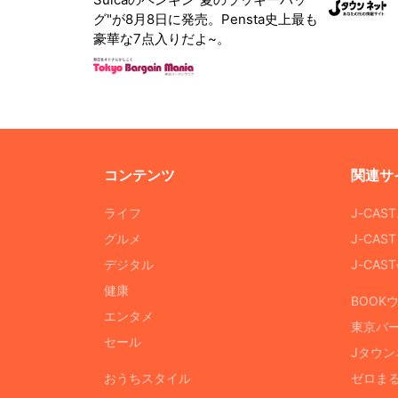
グ"が8月8日に発売。Pensta史上最も
豪華な7点入りだよ~。
コンテンツ
関連サ
ライフ
J-CAS
グルメ
J-CAS
デジタル
J-CA
健康
BOOK
エンタメ
東京バ
セール
Jタウン
おうちスタイル
ゼロま