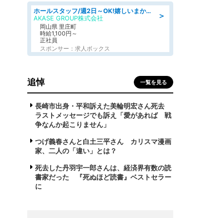
ホールスタッフ/週2日～OK!嬉しいまかない付き/岡山県/浅口郡里庄町
＞
AKASE GROUP株式会社
岡山県 里庄町
時給1,100円～
正社員
スポンサー：求人ボックス
追悼
一覧を見る
長崎市出身・平和訴えた美輪明宏さん死去
ラストメッセージでも訴え「愛があれば 戦
争なんか起こりません」
つげ義春さんと白土三平さん カリスマ漫画
家、二人の「違い」とは？
死去した丹羽宇一郎さんは、経済界有数の読
書家だった 『死ぬほど読書』ベストセラー
に