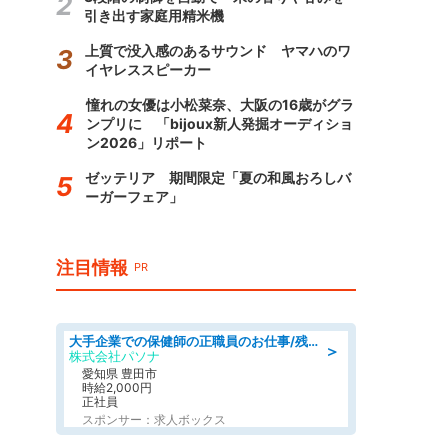
引き出す家庭用精米機
上質で没入感のあるサウンド ヤマハのワ
イヤレススピーカー
憧れの女優は小松菜奈、大阪の16歳がグラ
ンプリに 「bijoux新人発掘オーディショ
ン2026」リポート
ゼッテリア 期間限定「夏の和風おろしバ
ーガーフェア」
注目情報
PR
大手企業での保健師の正職員のお仕事/残業なし/要資格:保健師
＞
株式会社パソナ
愛知県 豊田市
時給2,000円
正社員
スポンサー：求人ボックス