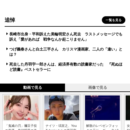
追悼
一覧を見る
長崎市出身・平和訴えた美輪明宏さん死去 ラストメッセージでも
訴え「愛があれば 戦争なんか起こりません」
つげ義春さんと白土三平さん カリスマ漫画家、二人の「違い」と
は？
死去した丹羽宇一郎さんは、経済界有数の読書家だった 『死ぬほ
ど読書』ベストセラーに
動画で見る
画像で見る
「鬼滅の刃」禰豆子役
ナイツ・塙宣之、You
解散のレペゼンフォッ
女