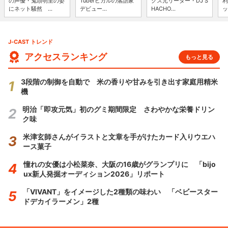
の声優・鬼頭明里の姿
Tuberヒカルの落語家
クス元リーダー・DJ S
利
にネット騒然 ...
デビュー...
HACHO...
ッ
J-CAST トレンド
アクセスランキング
もっと見る
3段階の制御を自動で 米の香りや甘みを引き出す家庭用精米
機
明治「即攻元気」初のグミ期間限定 さわやかな栄養ドリン
ク味
米津玄師さんがイラストと文章を手がけたカード入りウエハ
ース菓子
憧れの女優は小松菜奈、大阪の16歳がグランプリに 「bijo
ux新人発掘オーディション2026」リポート
「VIVANT」をイメージした2種類の味わい 「ベビースター
ドデカイラーメン」2種