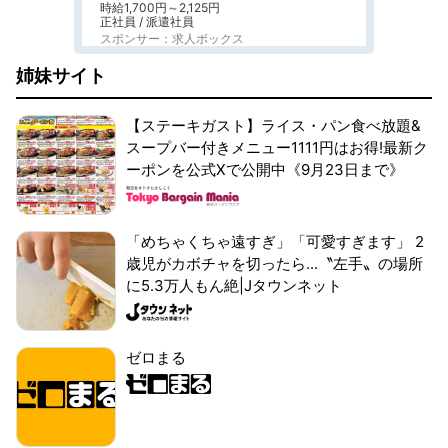
時給1,700円～2,125円
正社員 / 派遣社員
スポンサー：求人ボックス
姉妹サイト
【ステーキガスト】ライス・パン食べ放題&
スープバー付きメニュー1111円はお得!最新ク
ーポンを公式Xで公開中《9月23日まで》
「めちゃくちゃ遠すぎ」「可愛すぎます」 2
歳児がカボチャを切ったら...〝左手〟の場所
に5.3万人もん絶|Jタウンネット
ゼロまる