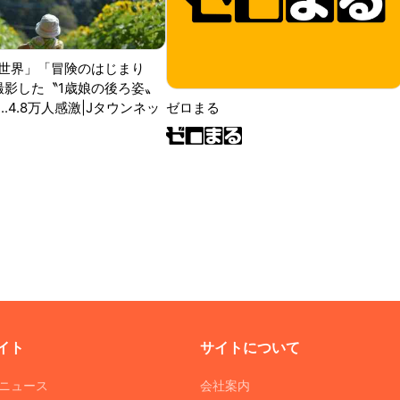
世界」「冒険のはじまり
が撮影した〝1歳娘の後ろ姿〟
ゼロまる
..4.8万人感激|Jタウンネッ
イト
サイトについて
Tニュース
会社案内