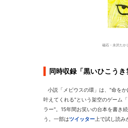
磁石・永沢たか
同時収録「黒いひこうき
小説「メビウスの環」は、"命をか
叶えてくれる"という架空のゲーム「
ラー"。15年間お笑いの台本を書き
う。一部は
ツイッター
上で試し読み