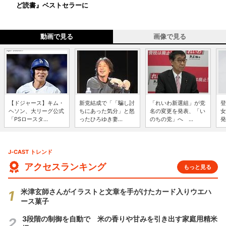
ど読書』ベストセラーに
動画で見る
画像で見る
【ドジャース】キム・
新党結成で「「騙し討
「れいわ新選組」が党
登
ヘソン、大リーグ公式
ちにあった気分」と怒
名の変更を発表、「い
女
「PSロースタ...
ったひろゆき妻...
のちの党」へ ...
発
J-CAST トレンド
アクセスランキング
もっと見る
米津玄師さんがイラストと文章を手がけたカード入りウエハ
ース菓子
3段階の制御を自動で 米の香りや甘みを引き出す家庭用精米