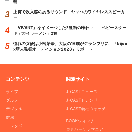
機
上質で没入感のあるサウンド ヤマハのワイヤレススピーカ
ー
「VIVANT」をイメージした2種類の味わい 「ベビースター
ドデカイラーメン」2種
憧れの女優は小松菜奈、大阪の16歳がグランプリに 「bijou
x新人発掘オーディション2026」リポート
コンテンツ
関連サイト
ライフ
J-CASTニュース
グルメ
J-CASTトレンド
デジタル
J-CAST会社ウォッチ
健康
BOOKウォッチ
エンタメ
東京バーゲンマニア