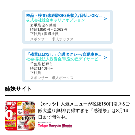
検品・検査/未経験OK/高収入/日払いOK/交替制/20・30・40代活躍中
＞
株式会社綜合キャリアオプション
岩手県 金ケ崎町
時給1,650円～2,063円
正社員 / 派遣社員
スポンサー：求人ボックス
「残業ほぼなし」介護タクシー/自動車免許必須/正職員/日勤のみ/デイサービス
＞
社会福祉法人親愛会/親愛の丘デイサービス
千葉県 松戸市
時給1,140円～
正社員
スポンサー：求人ボックス
姉妹サイト
【かつや】人気メニューが税抜150円引き&ご
飯大盛り無料!お得すぎる「感謝祭」は8月14
日まで開催中。