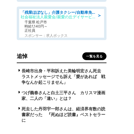
「残業ほぼなし」介護タクシー/自動車免許必須/正職員/日勤のみ/デイサービス
＞
社会福祉法人親愛会/親愛の丘デイサービス
千葉県 松戸市
時給1,140円～
正社員
スポンサー：求人ボックス
追悼
一覧を見る
長崎市出身・平和訴えた美輪明宏さん死去
ラストメッセージでも訴え「愛があれば 戦
争なんか起こりません」
つげ義春さんと白土三平さん カリスマ漫画
家、二人の「違い」とは？
死去した丹羽宇一郎さんは、経済界有数の読
書家だった 『死ぬほど読書』ベストセラー
に