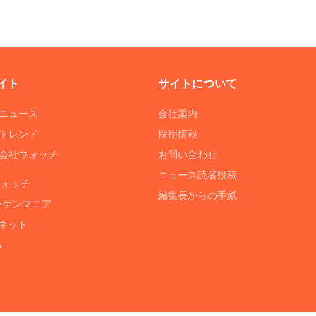
イト
サイトについて
Tニュース
会社案内
Tトレンド
採用情報
ST会社ウォッチ
お問い合わせ
ニュース読者投稿
ウォッチ
編集長からの手紙
ーゲンマニア
ネット
る