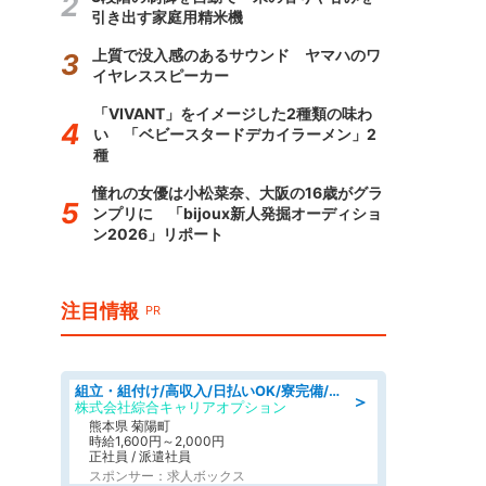
引き出す家庭用精米機
上質で没入感のあるサウンド ヤマハのワ
イヤレススピーカー
「VIVANT」をイメージした2種類の味わ
い 「ベビースタードデカイラーメン」2
種
憧れの女優は小松菜奈、大阪の16歳がグラ
ンプリに 「bijoux新人発掘オーディショ
ン2026」リポート
注目情報
PR
組立・組付け/高収入/日払いOK/寮完備/交替制/20・30・40代活躍中
＞
株式会社綜合キャリアオプション
熊本県 菊陽町
時給1,600円～2,000円
正社員 / 派遣社員
スポンサー：求人ボックス