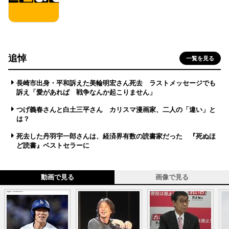
追悼
一覧を見る
長崎市出身・平和訴えた美輪明宏さん死去 ラストメッセージでも
訴え「愛があれば 戦争なんか起こりません」
つげ義春さんと白土三平さん カリスマ漫画家、二人の「違い」と
は？
死去した丹羽宇一郎さんは、経済界有数の読書家だった 『死ぬほ
ど読書』ベストセラーに
動画で見る
画像で見る