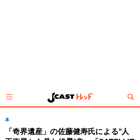
本
「奇界遺産」の佐藤健寿氏による"人