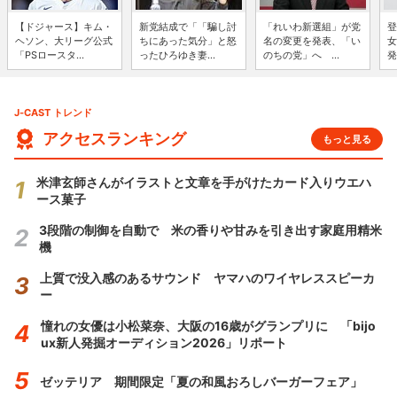
【ドジャース】キム・
新党結成で「「騙し討
「れいわ新選組」が党
登
ヘソン、大リーグ公式
ちにあった気分」と怒
名の変更を発表、「い
女
「PSロースタ...
ったひろゆき妻...
のちの党」へ ...
発
J-CAST トレンド
アクセスランキング
もっと見る
米津玄師さんがイラストと文章を手がけたカード入りウエハ
ース菓子
3段階の制御を自動で 米の香りや甘みを引き出す家庭用精米
機
上質で没入感のあるサウンド ヤマハのワイヤレススピーカ
ー
憧れの女優は小松菜奈、大阪の16歳がグランプリに 「bijo
ux新人発掘オーディション2026」リポート
ゼッテリア 期間限定「夏の和風おろしバーガーフェア」