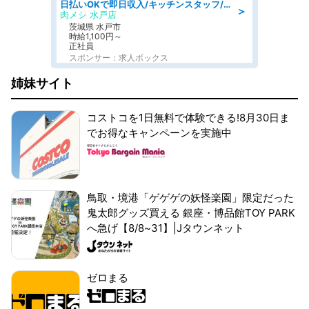
日払いOKで即日収入/キッチンスタッフ/「原付免許必須」デリバリー業務など、自己成長可能な幅広い仕事に挑戦!髪型自由&ピアス・ネイルOK/茨城県/水戸市
＞
肉メシ 水戸店
茨城県 水戸市
時給1,100円～
正社員
スポンサー：求人ボックス
姉妹サイト
コストコを1日無料で体験できる!8月30日ま
でお得なキャンペーンを実施中
鳥取・境港「ゲゲゲの妖怪楽園」限定だった
鬼太郎グッズ買える 銀座・博品館TOY PARK
へ急げ【8/8~31】|Jタウンネット
ゼロまる