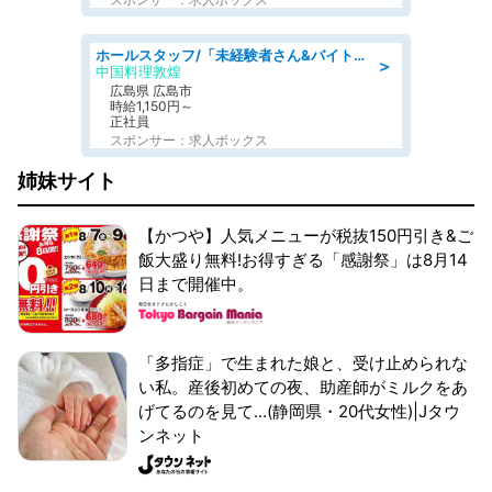
ホールスタッフ/「未経験者さん&バイトデビューも大歓迎」残業ほぼなし×1日3時間〜勤務OK!フォロー体制も充実/広島県/広島市南区
＞
中国料理敦煌
広島県 広島市
時給1,150円～
正社員
スポンサー：求人ボックス
姉妹サイト
【かつや】人気メニューが税抜150円引き&ご
飯大盛り無料!お得すぎる「感謝祭」は8月14
日まで開催中。
「多指症」で生まれた娘と、受け止められな
い私。産後初めての夜、助産師がミルクをあ
げてるのを見て...(静岡県・20代女性)|Jタウ
ンネット