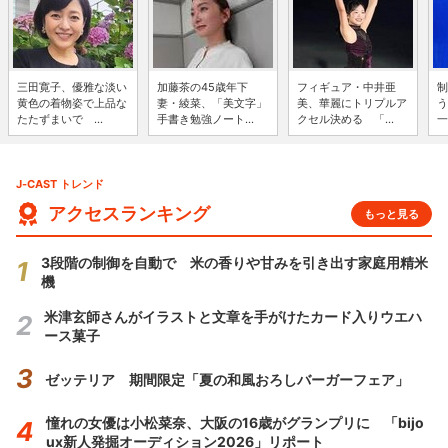
三田寛子、優雅な淡い
加藤茶の45歳年下
フィギュア・中井亜
制
黄色の着物姿で上品な
妻・綾菜、「美文字」
美、華麗にトリプルア
う
たたずまいで ...
手書き勉強ノート...
クセル決める 「...
一
J-CAST トレンド
アクセスランキング
もっと見る
3段階の制御を自動で 米の香りや甘みを引き出す家庭用精米
機
米津玄師さんがイラストと文章を手がけたカード入りウエハ
ース菓子
ゼッテリア 期間限定「夏の和風おろしバーガーフェア」
憧れの女優は小松菜奈、大阪の16歳がグランプリに 「bijo
ux新人発掘オーディション2026」リポート