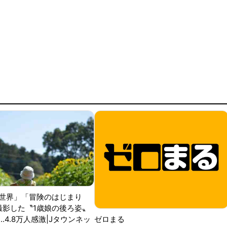
世界」「冒険のはじまり
が撮影した〝1歳娘の後ろ姿〟
ゼロまる
..4.8万人感激|Jタウンネッ