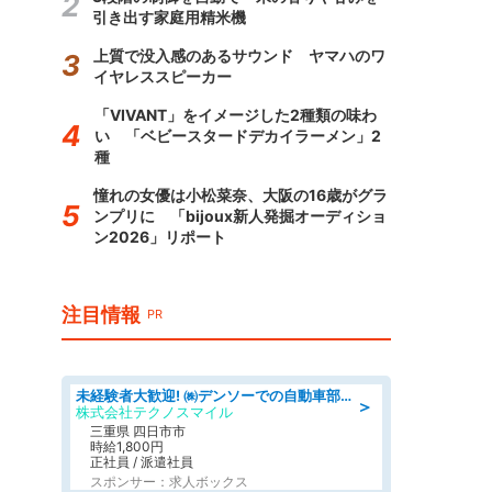
引き出す家庭用精米機
上質で没入感のあるサウンド ヤマハのワ
イヤレススピーカー
「VIVANT」をイメージした2種類の味わ
い 「ベビースタードデカイラーメン」2
種
憧れの女優は小松菜奈、大阪の16歳がグラ
ンプリに 「bijoux新人発掘オーディショ
ン2026」リポート
注目情報
PR
未経験者大歓迎! ㈱デンソーでの自動車部品の組立作業 denso aichi
＞
株式会社テクノスマイル
三重県 四日市市
時給1,800円
正社員 / 派遣社員
スポンサー：求人ボックス