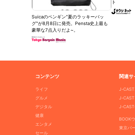
ト
Suicaのペンギン"夏のラッキーバッ
グ"が8月8日に発売。Pensta史上最も
豪華な7点入りだよ~。
コンテンツ
関連サ
ライフ
J-CAS
グルメ
J-CAS
デジタル
J-CA
健康
BOOK
エンタメ
東京バ
セール