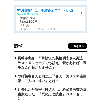
09月開始/「土日祝休み」グローバル企業での産業保健のお仕事/保健師/高時給/残業なし/服装自由
＞
株式会社パソナ
大阪府 大阪市
時給2,300円
正社員
スポンサー：求人ボックス
追悼
一覧を見る
長崎市出身・平和訴えた美輪明宏さん死去
ラストメッセージでも訴え「愛があれば 戦
争なんか起こりません」
つげ義春さんと白土三平さん カリスマ漫画
家、二人の「違い」とは？
死去した丹羽宇一郎さんは、経済界有数の読
書家だった 『死ぬほど読書』ベストセラー
に