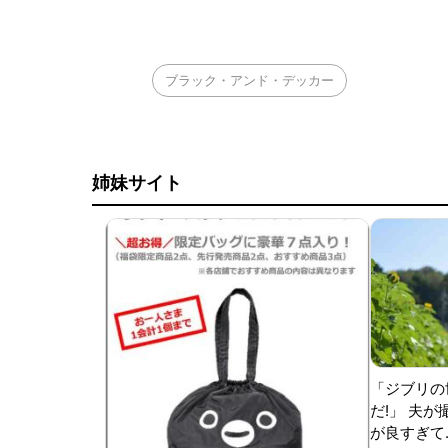
ブラック・アンド・デッカー
姉妹サイト
「ジブリの
だ!」 夫
が良すぎて.