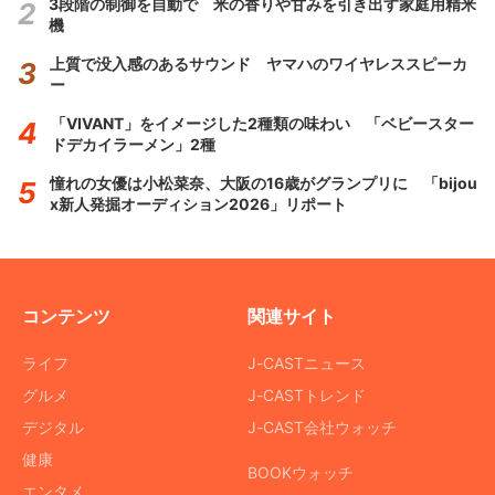
3段階の制御を自動で 米の香りや甘みを引き出す家庭用精米
機
上質で没入感のあるサウンド ヤマハのワイヤレススピーカ
ー
「VIVANT」をイメージした2種類の味わい 「ベビースター
ドデカイラーメン」2種
憧れの女優は小松菜奈、大阪の16歳がグランプリに 「bijou
x新人発掘オーディション2026」リポート
コンテンツ
関連サイト
ライフ
J-CASTニュース
グルメ
J-CASTトレンド
デジタル
J-CAST会社ウォッチ
健康
BOOKウォッチ
エンタメ