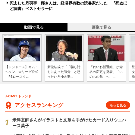
死去した丹羽宇一郎さんは、経済界有数の読書家だった 『死ぬほ
ど読書』ベストセラーに
動画で見る
画像で見る
【ドジャース】キム・
新党結成で「「騙し討
「れいわ新選組」が党
登
ヘソン、大リーグ公式
ちにあった気分」と怒
名の変更を発表、「い
女
「PSロースタ...
ったひろゆき妻...
のちの党」へ ...
発
J-CAST トレンド
アクセスランキング
もっと見る
米津玄師さんがイラストと文章を手がけたカード入りウエハ
ース菓子