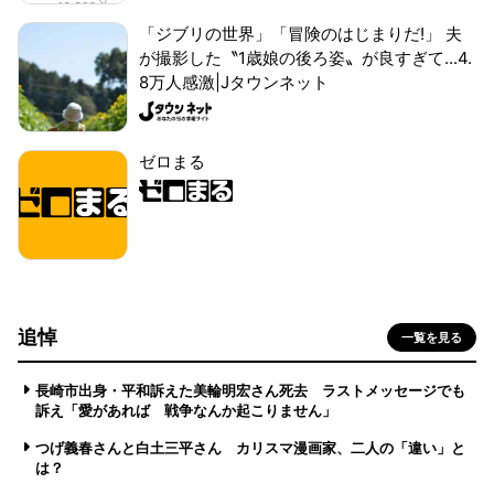
「ジブリの世界」「冒険のはじまりだ!」 夫
が撮影した〝1歳娘の後ろ姿〟が良すぎて...4.
8万人感激|Jタウンネット
ゼロまる
追悼
一覧を見る
長崎市出身・平和訴えた美輪明宏さん死去 ラストメッセージでも
訴え「愛があれば 戦争なんか起こりません」
つげ義春さんと白土三平さん カリスマ漫画家、二人の「違い」と
は？