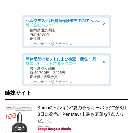
ヘルプデスク/外資系保険業界でのITヘルプデスク業務/駅近/即日勤務可/ヘルプデスク
＞
株式会社パソナ
福岡県 北九州市
時給4,167円
正社員
スポンサー：求人ボックス
車体部品のセットおよび検査・梱包・ 月収32万可!自動車部品の組付け・検査 家賃補助あり 長期安定/日払いOK
＞
株式会社ホットスタッフ岩手
岩手県 金ケ崎町
時給1,700円～2,125円
正社員 / 派遣社員
スポンサー：求人ボックス
姉妹サイト
Suicaのペンギン"夏のラッキーバッグ"が8月
8日に発売。Pensta史上最も豪華な7点入り
だよ~。