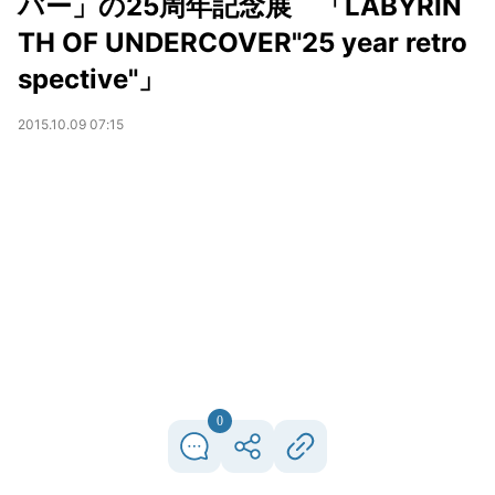
バー」の25周年記念展 「LABYRIN
TH OF UNDERCOVER"25 year retro
spective"」
2015.10.09 07:15
0