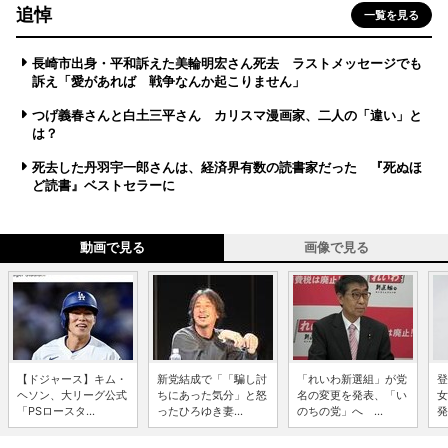
追悼
一覧を見る
長崎市出身・平和訴えた美輪明宏さん死去 ラストメッセージでも
訴え「愛があれば 戦争なんか起こりません」
つげ義春さんと白土三平さん カリスマ漫画家、二人の「違い」と
は？
死去した丹羽宇一郎さんは、経済界有数の読書家だった 『死ぬほ
ど読書』ベストセラーに
動画で見る
画像で見る
【ドジャース】キム・
新党結成で「「騙し討
「れいわ新選組」が党
登
ヘソン、大リーグ公式
ちにあった気分」と怒
名の変更を発表、「い
女
「PSロースタ...
ったひろゆき妻...
のちの党」へ ...
発