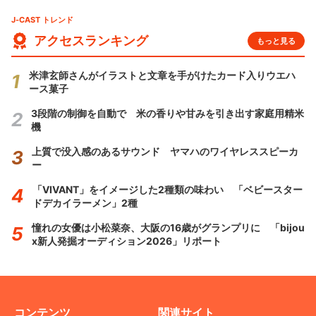
J-CAST トレンド
アクセスランキング
もっと見る
米津玄師さんがイラストと文章を手がけたカード入りウエハ
ース菓子
3段階の制御を自動で 米の香りや甘みを引き出す家庭用精米
機
上質で没入感のあるサウンド ヤマハのワイヤレススピーカ
ー
「VIVANT」をイメージした2種類の味わい 「ベビースター
ドデカイラーメン」2種
憧れの女優は小松菜奈、大阪の16歳がグランプリに 「bijou
x新人発掘オーディション2026」リポート
コンテンツ
関連サイト