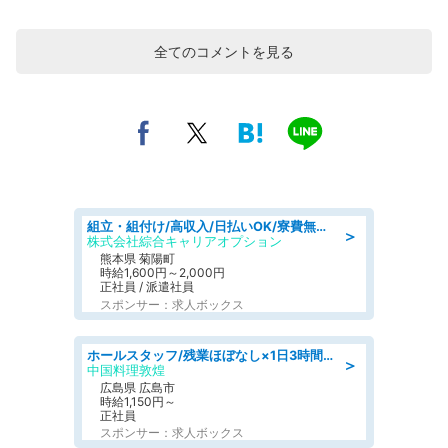
全てのコメントを見る
組立・組付け/高収入/日払いOK/寮費無料/交替制/20・30・40代活躍中
＞
株式会社綜合キャリアオプション
熊本県 菊陽町
時給1,600円～2,000円
正社員 / 派遣社員
スポンサー：求人ボックス
ホールスタッフ/残業ほぼなし×1日3時間〜勤務OK!フォロー体制も充実/広島県/広島市南区
＞
中国料理敦煌
広島県 広島市
時給1,150円～
正社員
スポンサー：求人ボックス