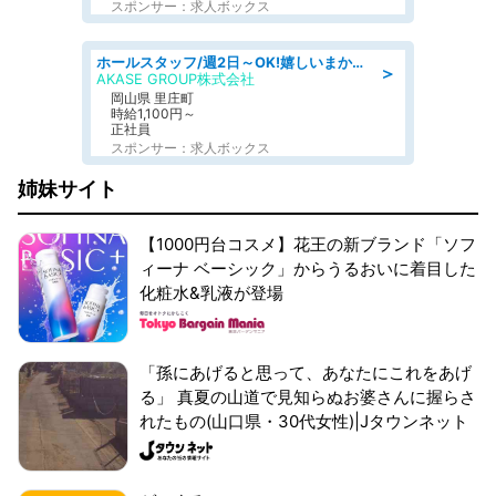
スポンサー：求人ボックス
ホールスタッフ/週2日～OK!嬉しいまかない付き/岡山県/浅口郡里庄町
＞
AKASE GROUP株式会社
岡山県 里庄町
時給1,100円～
正社員
スポンサー：求人ボックス
姉妹サイト
【1000円台コスメ】花王の新ブランド「ソフ
ィーナ ベーシック」からうるおいに着目した
化粧水&乳液が登場
「孫にあげると思って、あなたにこれをあげ
る」 真夏の山道で見知らぬお婆さんに握らさ
れたもの(山口県・30代女性)|Jタウンネット