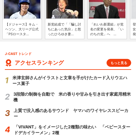
【ドジャース】キム・
新党結成で「「騙し討
「れいわ新選組」が党
登
ヘソン、大リーグ公式
ちにあった気分」と怒
名の変更を発表、「い
女
「PSロースタ...
ったひろゆき妻...
のちの党」へ ...
発
J-CAST トレンド
アクセスランキング
もっと見る
米津玄師さんがイラストと文章を手がけたカード入りウエハ
ース菓子
3段階の制御を自動で 米の香りや甘みを引き出す家庭用精米
機
上質で没入感のあるサウンド ヤマハのワイヤレススピーカ
ー
「VIVANT」をイメージした2種類の味わい 「ベビースター
ドデカイラーメン」2種