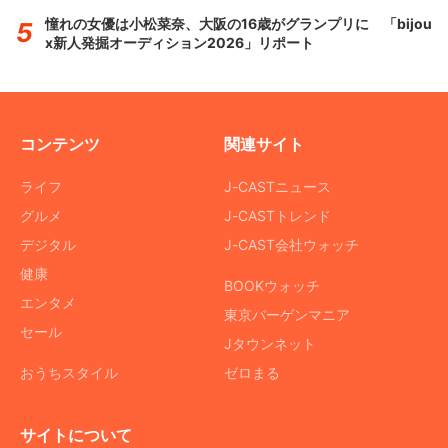
憧れの女優は小松菜奈、大阪の16歳がグランプリに 「bijou
x新人発掘オーディション2026」リポート
コンテンツ
関連サイト
ライフ
J-CASTニュース
グルメ
J-CASTトレンド
デジタル
J-CAST会社ウォッチ
健康
BOOKウォッチ
エンタメ
東京バーゲンマニア
セール
Jタウンネット
おうちスタイル
ゼロまる
サイトについて