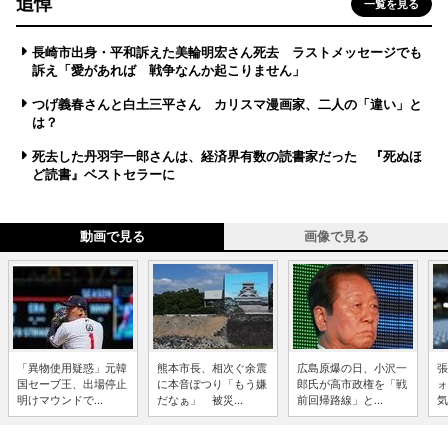
追悼
一覧を見る
長崎市出身・平和訴えた美輪明宏さん死去 ラストメッセージでも
訴え「愛があれば 戦争なんか起こりません」
つげ義春さんと白土三平さん カリスマ漫画家、二人の「違い」と
は？
死去した丹羽宇一郎さんは、経済界有数の読書家だった 『死ぬほ
ど読書』ベストセラーに
動画で見る
画像で見る
「異物使用疑惑」元韓
熊本市長、相次ぐ余震
広島原爆の日、小沢一
張
国セーブ王、出場停止
に本音ぽつり「もう嫌
郎氏が高市政権を「戦
ォ
明けマウンドで...
だなぁ」 被災...
前回帰路線」と...
気