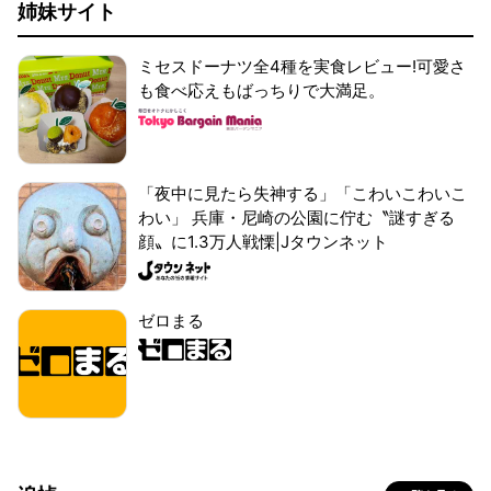
姉妹サイト
ミセスドーナツ全4種を実食レビュー!可愛さ
も食べ応えもばっちりで大満足。
「夜中に見たら失神する」「こわいこわいこ
わい」 兵庫・尼崎の公園に佇む〝謎すぎる
顔〟に1.3万人戦慄|Jタウンネット
ゼロまる