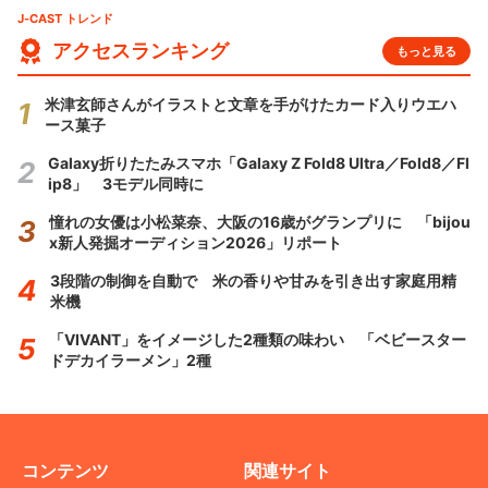
J-CAST トレンド
アクセスランキング
もっと見る
米津玄師さんがイラストと文章を手がけたカード入りウエハ
ース菓子
Galaxy折りたたみスマホ「Galaxy Z Fold8 Ultra／Fold8／Fl
ip8」 3モデル同時に
憧れの女優は小松菜奈、大阪の16歳がグランプリに 「bijou
x新人発掘オーディション2026」リポート
3段階の制御を自動で 米の香りや甘みを引き出す家庭用精
米機
「VIVANT」をイメージした2種類の味わい 「ベビースター
ドデカイラーメン」2種
コンテンツ
関連サイト