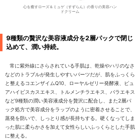
心を癒すローズ＆ミュゲ（すずらん）の香りの美容ハン
ドクリーム
9種類の贅沢な美容液成分を2層パックで閉じ
込めて、潤い持続。
常に紫外線にさらされている手肌は、乾燥やハリのなさ
などのトラブルが発生しやすいパーツだが、肌をふっくら
と整えるコエンザイムQ10、ローヤルゼリー発酵液、ピュ
アハイビスカスエキス、トルメンチラエキス、バラエキス
など9種類の潤い美容液成分を贅沢に配合し、また2層パ
ック処方で美容成分をラップのように密着させることで、
蒸発を防いで、しっとり感が長持ちする。硬くなってしま
った肌に柔らかさを加えて女性らしいふっくらとした手肌
に整える。