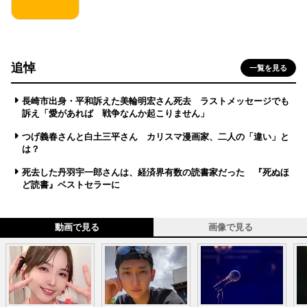
追悼
一覧を見る
長崎市出身・平和訴えた美輪明宏さん死去 ラストメッセージでも
訴え「愛があれば 戦争なんか起こりません」
つげ義春さんと白土三平さん カリスマ漫画家、二人の「違い」と
は？
死去した丹羽宇一郎さんは、経済界有数の読書家だった 『死ぬほ
ど読書』ベストセラーに
動画で見る
画像で見る