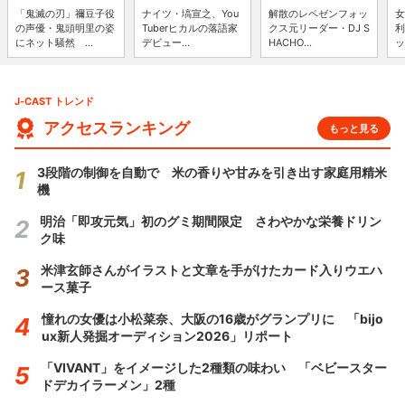
「鬼滅の刃」禰豆子役
ナイツ・塙宣之、You
解散のレペゼンフォッ
女
の声優・鬼頭明里の姿
Tuberヒカルの落語家
クス元リーダー・DJ S
利
にネット騒然 ...
デビュー...
HACHO...
ッ
J-CAST トレンド
アクセスランキング
もっと見る
3段階の制御を自動で 米の香りや甘みを引き出す家庭用精米
機
明治「即攻元気」初のグミ期間限定 さわやかな栄養ドリン
ク味
米津玄師さんがイラストと文章を手がけたカード入りウエハ
ース菓子
憧れの女優は小松菜奈、大阪の16歳がグランプリに 「bijo
ux新人発掘オーディション2026」リポート
「VIVANT」をイメージした2種類の味わい 「ベビースター
ドデカイラーメン」2種