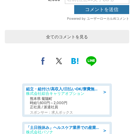
全てのコメントを見る
組立・組付け/高収入/日払いOK/寮費無料/交替制/20・30・40代活躍中
＞
株式会社綜合キャリアオプション
熊本県 菊陽町
時給1,600円～2,000円
正社員 / 派遣社員
スポンサー：求人ボックス
「土日祝休み」ヘルスケア業界での産業保健師業務/看護師/高時給/要資格:正看護師
＞
株式会社パソナ