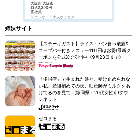
大阪府 大阪市
時給2,300円
正社員
スポンサー：求人ボックス
姉妹サイト
【ステーキガスト】ライス・パン食べ放題&
スープバー付きメニュー1111円はお得!最新ク
ーポンを公式Xで公開中《9月23日まで》
「多指症」で生まれた娘と、受け止められな
い私。産後初めての夜、助産師がミルクをあ
げてるのを見て...(静岡県・20代女性)|Jタウ
ンネット
ゼロまる