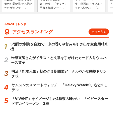
黄色の着物姿で上品な
妻・綾菜、「美文字」
美、華麗にトリプルア
う
たたずまいで ...
手書き勉強ノート...
クセル決める 「...
一
J-CAST トレンド
アクセスランキング
もっと見る
3段階の制御を自動で 米の香りや甘みを引き出す家庭用精米
機
米津玄師さんがイラストと文章を手がけたカード入りウエハ
ース菓子
明治「即攻元気」初のグミ期間限定 さわやかな栄養ドリン
ク味
サムスンのスマートウォッチ 「Galaxy Watch9」など2モ
デル
「VIVANT」をイメージした2種類の味わい 「ベビースター
ドデカイラーメン」2種