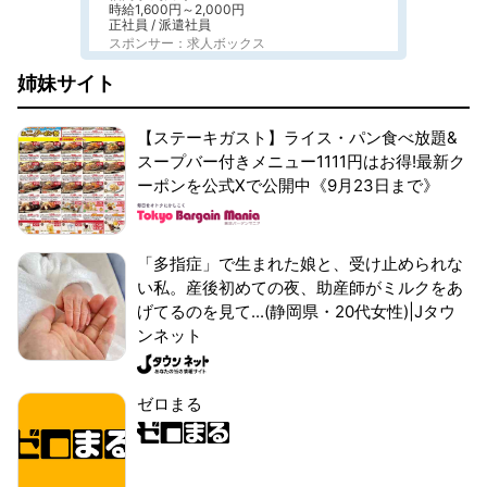
時給1,600円～2,000円
正社員 / 派遣社員
スポンサー：求人ボックス
姉妹サイト
【ステーキガスト】ライス・パン食べ放題&
スープバー付きメニュー1111円はお得!最新ク
ーポンを公式Xで公開中《9月23日まで》
「多指症」で生まれた娘と、受け止められな
い私。産後初めての夜、助産師がミルクをあ
げてるのを見て...(静岡県・20代女性)|Jタウ
ンネット
ゼロまる