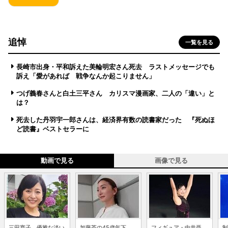
追悼
一覧を見る
長崎市出身・平和訴えた美輪明宏さん死去 ラストメッセージでも
訴え「愛があれば 戦争なんか起こりません」
つげ義春さんと白土三平さん カリスマ漫画家、二人の「違い」と
は？
死去した丹羽宇一郎さんは、経済界有数の読書家だった 『死ぬほ
ど読書』ベストセラーに
動画で見る
画像で見る
三田寛子、優雅な淡い
加藤茶の45歳年下
フィギュア・中井亜
制