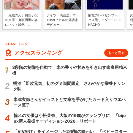
「鬼滅の刃」禰豆子役
ナイツ・塙宣之、You
解散のレペゼンフォッ
女
の声優・鬼頭明里の姿
Tuberヒカルの落語家
クス元リーダー・DJ S
利
にネット騒然 ...
デビュー...
HACHO...
ッ
J-CAST トレンド
アクセスランキング
もっと見る
3段階の制御を自動で 米の香りや甘みを引き出す家庭用精米
機
明治「即攻元気」初のグミ期間限定 さわやかな栄養ドリン
ク味
米津玄師さんがイラストと文章を手がけたカード入りウエハ
ース菓子
憧れの女優は小松菜奈、大阪の16歳がグランプリに 「bijo
ux新人発掘オーディション2026」リポート
「VIVANT」をイメージした2種類の味わい 「ベビースター