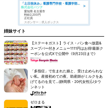
「土日祝休み」看護専門学校・看護学部での教員業務/高時給/要資格:保健師、正看護師
＞
株式会社パソナ
愛知県 名古屋市
時給2,200円
正社員
スポンサー：求人ボックス
姉妹サイト
【ステーキガスト】ライス・パン食べ放題&
スープバー付きメニュー1111円はお得!最新ク
ーポンを公式Xで公開中《9月23日まで》
「多指症」で生まれた娘と、受け止められな
い私。産後初めての夜、助産師がミルクをあ
げてるのを見て...(静岡県・20代女性)|Jタウ
ンネット
ゼロまる