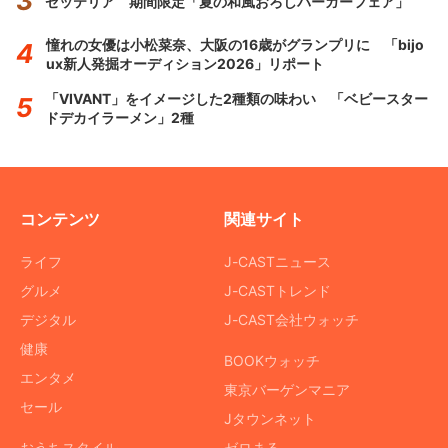
ゼッテリア 期間限定「夏の和風おろしバーガーフェア」
憧れの女優は小松菜奈、大阪の16歳がグランプリに 「bijo
ux新人発掘オーディション2026」リポート
「VIVANT」をイメージした2種類の味わい 「ベビースター
ドデカイラーメン」2種
コンテンツ
関連サイト
ライフ
J-CASTニュース
グルメ
J-CASTトレンド
デジタル
J-CAST会社ウォッチ
健康
BOOKウォッチ
エンタメ
東京バーゲンマニア
セール
Jタウンネット
おうちスタイル
ゼロまる