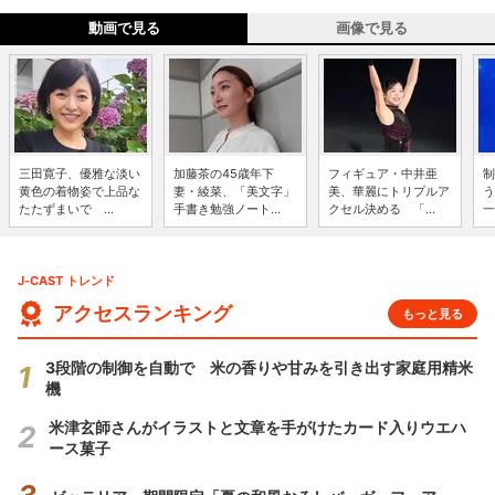
動画で見る
画像で見る
三田寛子、優雅な淡い
加藤茶の45歳年下
フィギュア・中井亜
制
黄色の着物姿で上品な
妻・綾菜、「美文字」
美、華麗にトリプルア
う
たたずまいで ...
手書き勉強ノート...
クセル決める 「...
一
J-CAST トレンド
アクセスランキング
もっと見る
3段階の制御を自動で 米の香りや甘みを引き出す家庭用精米
機
米津玄師さんがイラストと文章を手がけたカード入りウエハ
ース菓子