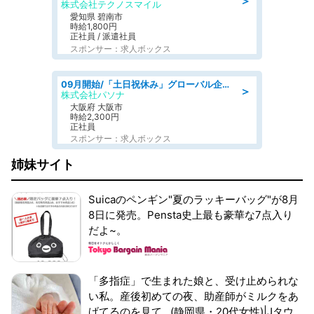
＞
株式会社テクノスマイル
愛知県 碧南市
時給1,800円
正社員 / 派遣社員
スポンサー：求人ボックス
09月開始/「土日祝休み」グローバル企業での産業保健のお仕事/保健師/高時給/残業なし/服装自由
＞
株式会社パソナ
大阪府 大阪市
時給2,300円
正社員
スポンサー：求人ボックス
姉妹サイト
Suicaのペンギン"夏のラッキーバッグ"が8月
8日に発売。Pensta史上最も豪華な7点入り
だよ~。
「多指症」で生まれた娘と、受け止められな
い私。産後初めての夜、助産師がミルクをあ
げてるのを見て...(静岡県・20代女性)|Jタウ