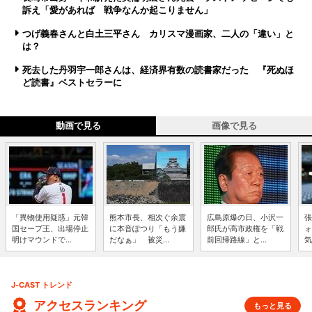
訴え「愛があれば 戦争なんか起こりません」
つげ義春さんと白土三平さん カリスマ漫画家、二人の「違い」と
は？
死去した丹羽宇一郎さんは、経済界有数の読書家だった 『死ぬほ
ど読書』ベストセラーに
動画で見る
画像で見る
「異物使用疑惑」元韓
熊本市長、相次ぐ余震
広島原爆の日、小沢一
張
国セーブ王、出場停止
に本音ぽつり「もう嫌
郎氏が高市政権を「戦
ォ
明けマウンドで...
だなぁ」 被災...
前回帰路線」と...
気
J-CAST トレンド
アクセスランキング
もっと見る