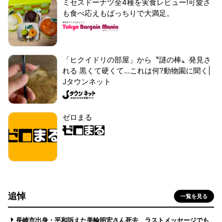
ミセスドーナツ全4種を実食レビュー!可愛さ
も食べ応えもばっちりで大満足。
「ヒクイドリの部屋」から〝謎の棒〟発見さ
れる 黒くて硬くて...これは何?動物園に聞く|
Jタウンネット
ゼロまる
追悼
一覧を見る
長崎市出身・平和訴えた美輪明宏さん死去 ラストメッセージでも