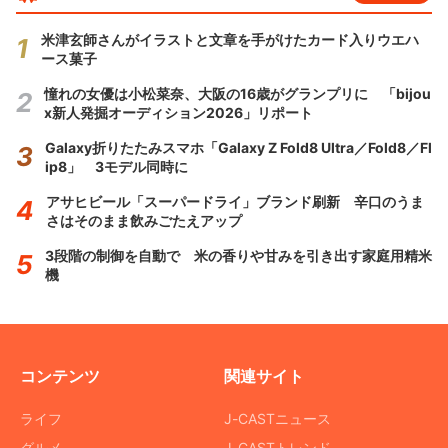
米津玄師さんがイラストと文章を手がけたカード入りウエハ
ース菓子
憧れの女優は小松菜奈、大阪の16歳がグランプリに 「bijou
x新人発掘オーディション2026」リポート
Galaxy折りたたみスマホ「Galaxy Z Fold8 Ultra／Fold8／Fl
ip8」 3モデル同時に
アサヒビール「スーパードライ」ブランド刷新 辛口のうま
さはそのまま飲みごたえアップ
3段階の制御を自動で 米の香りや甘みを引き出す家庭用精米
機
コンテンツ
関連サイト
ライフ
J-CASTニュース
グルメ
J-CASTトレンド