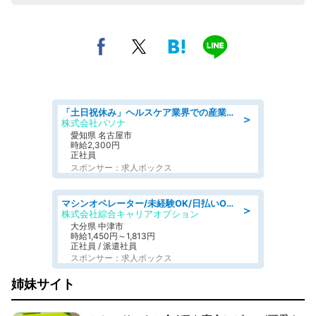
「土日祝休み」ヘルスケア業界での産業保健師業務/看護師/高時給/未経験OK/要資格:正看護師
＞
株式会社パソナ
愛知県 名古屋市
時給2,300円
正社員
スポンサー：求人ボックス
マシンオペレーター/未経験OK/日払いOK/寮費無料/交替制/20・30・40代活躍中
＞
株式会社綜合キャリアオプション
大分県 中津市
時給1,450円～1,813円
正社員 / 派遣社員
スポンサー：求人ボックス
姉妹サイト