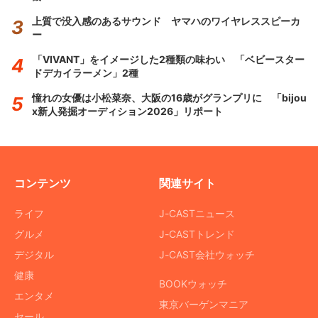
上質で没入感のあるサウンド ヤマハのワイヤレススピーカ
ー
「VIVANT」をイメージした2種類の味わい 「ベビースター
ドデカイラーメン」2種
憧れの女優は小松菜奈、大阪の16歳がグランプリに 「bijou
x新人発掘オーディション2026」リポート
コンテンツ
関連サイト
ライフ
J-CASTニュース
グルメ
J-CASTトレンド
デジタル
J-CAST会社ウォッチ
健康
BOOKウォッチ
エンタメ
東京バーゲンマニア
セール