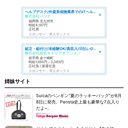
ヘルプデスク/外資系保険業界でのITヘルプデスク業務/駅近/即日勤務可/ヘルプデスク
＞
株式会社パソナ
福岡県 北九州市
時給4,167円
正社員
スポンサー：求人ボックス
組立・組付け/未経験OK/高収入/日払いOK/交替制/20・30・40代活躍中
＞
株式会社綜合キャリアオプション
岩手県 金ケ崎町
時給1,650円～2,063円
正社員 / 派遣社員
スポンサー：求人ボックス
姉妹サイト
Suicaのペンギン"夏のラッキーバッグ"が8月
8日に発売。Pensta史上最も豪華な7点入り
だよ~。