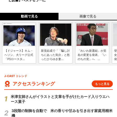
ど読書』ベストセラーに
動画で見る
画像で見る
【ドジャース】キム・
新党結成で「「騙し討
「れいわ新選組」が党
登
ヘソン、大リーグ公式
ちにあった気分」と怒
名の変更を発表、「い
女
「PSロースタ...
ったひろゆき妻...
のちの党」へ ...
発
J-CAST トレンド
アクセスランキング
もっと見る
米津玄師さんがイラストと文章を手がけたカード入りウエハ
ース菓子
3段階の制御を自動で 米の香りや甘みを引き出す家庭用精米
機