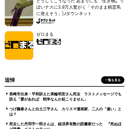
どうしてこうなった あまりにも〝生き物〟っ
ぽいナスに3.9万人驚がく「そのまま精霊馬
に使えそう」|Jタウンネット
ゼロまる
追悼
一覧を見る
長崎市出身・平和訴えた美輪明宏さん死去 ラストメッセージでも
訴え「愛があれば 戦争なんか起こりません」
つげ義春さんと白土三平さん カリスマ漫画家、二人の「違い」と
は？
死去した丹羽宇一郎さんは、経済界有数の読書家だった 『死ぬほ