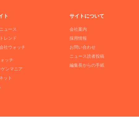
イト
サイトについて
Tニュース
会社案内
Tトレンド
採用情報
ST会社ウォッチ
お問い合わせ
ニュース読者投稿
ウォッチ
編集長からの手紙
ーゲンマニア
ネット
る