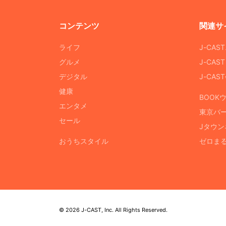
コンテンツ
関連サ
ライフ
J-CAS
グルメ
J-CAS
デジタル
J-CA
健康
BOOK
エンタメ
東京バ
セール
Jタウン
おうちスタイル
ゼロま
© 2026 J-CAST, Inc. All Rights Reserved.