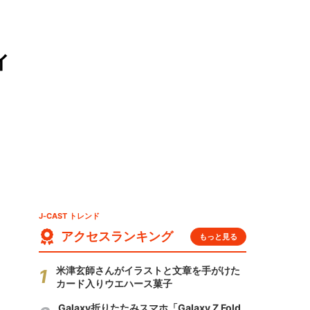
ィ
J-CAST トレンド
アクセスランキング
もっと見る
米津玄師さんがイラストと文章を手がけた
カード入りウエハース菓子
Galaxy折りたたみスマホ「Galaxy Z Fold