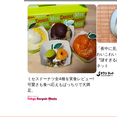
「夜中に見
わいこわい
〝謎すぎる顔
ネット
ミセスドーナツ全4種を実食レビュー!
可愛さも食べ応えもばっちりで大満
足。