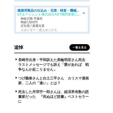
建築用製品の仕込み・充填・検査・機械操作/寮完備/日払い/工場・製造
＞
UTエージェント株式会社AGT南関東第二CU
神奈川県 平塚市
時給1,500円
正社員 / 派遣社員
スポンサー：求人ボックス
追悼
一覧を見る
長崎市出身・平和訴えた美輪明宏さん死去
ラストメッセージでも訴え「愛があれば 戦
争なんか起こりません」
つげ義春さんと白土三平さん カリスマ漫画
家、二人の「違い」とは？
死去した丹羽宇一郎さんは、経済界有数の読
書家だった 『死ぬほど読書』ベストセラー
に