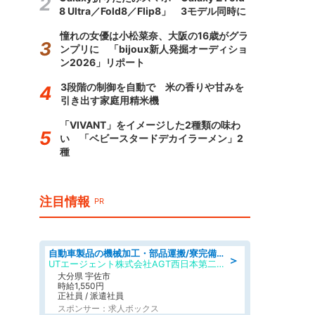
8 Ultra／Fold8／Flip8」 3モデル同時に
憧れの女優は小松菜奈、大阪の16歳がグラ
ンプリに 「bijoux新人発掘オーディショ
ン2026」リポート
3段階の制御を自動で 米の香りや甘みを
引き出す家庭用精米機
「VIVANT」をイメージした2種類の味わ
い 「ベビースタードデカイラーメン」2
種
注目情報
PR
自動車製品の機械加工・部品運搬/寮完備/日払い/工場・製造
＞
UTエージェント株式会社AGT西日本第二CU
大分県 宇佐市
時給1,550円
正社員 / 派遣社員
スポンサー：求人ボックス