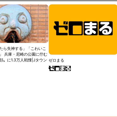
たら失神する」「こわいこ
」 兵庫・尼崎の公園に佇む
〟に1.3万人戦慄|Jタウン
ゼロまる