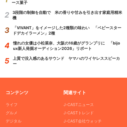
ース菓子
3段階の制御を自動で 米の香りや甘みを引き出す家庭用精米
機
「VIVANT」をイメージした2種類の味わい 「ベビースター
ドデカイラーメン」2種
憧れの女優は小松菜奈、大阪の16歳がグランプリに 「bijo
ux新人発掘オーディション2026」リポート
上質で没入感のあるサウンド ヤマハのワイヤレススピーカ
ー
コンテンツ
関連サイト
ライフ
J-CASTニュース
グルメ
J-CASTトレンド
デジタル
J-CAST会社ウォッチ