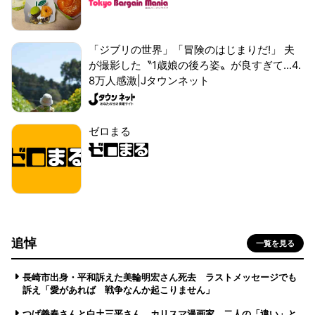
「ジブリの世界」「冒険のはじまりだ!」 夫
が撮影した〝1歳娘の後ろ姿〟が良すぎて...4.
8万人感激|Jタウンネット
ゼロまる
追悼
一覧を見る
長崎市出身・平和訴えた美輪明宏さん死去 ラストメッセージでも
訴え「愛があれば 戦争なんか起こりません」
つげ義春さんと白土三平さん カリスマ漫画家、二人の「違い」と