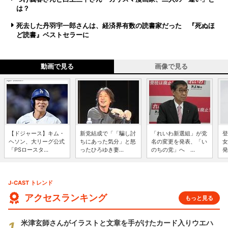
は？
死去した丹羽宇一郎さんは、経済界有数の読書家だった 『死ぬほ
ど読書』ベストセラーに
動画で見る
画像で見る
【ドジャース】キム・
新党結成で「「騙し討
「れいわ新選組」が党
登
ヘソン、大リーグ公式
ちにあった気分」と怒
名の変更を発表、「い
女
「PSロースタ...
ったひろゆき妻...
のちの党」へ ...
発
J-CAST トレンド
アクセスランキング
もっと見る
米津玄師さんがイラストと文章を手がけたカード入りウエハ