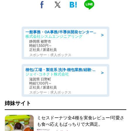
一般事務・OA事務/半導体開発センター内で事務&軽作業スタッフ、募集
＞
株式会社シスムエンジニアリング
静岡県 裾野市
時給1,550円～
正社員 / 派遣社員
スポンサー：求人ボックス
梱包/工場・製造系 洗浄·梱包業務/経験·資格不問/日勤
＞
ジェイ-コネクト株式会社
滋賀県 日野町
時給1,100円～
正社員 / 派遣社員
スポンサー：求人ボックス
姉妹サイト
ミセスドーナツ全4種を実食レビュー!可愛さ
も食べ応えもばっちりで大満足。