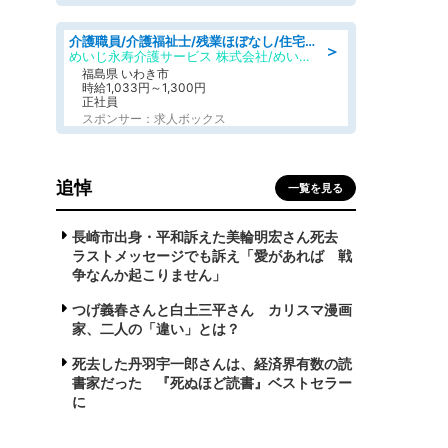
介護職員/介護福祉士/残業ほぼなし/住宅型有料老人ホームの介護士/シフト相談可
＞
めいじ永寿介護サービス 株式会社/めいじ永寿介護サービスセンター
福島県 いわき市
時給1,033円～1,300円
正社員
スポンサー：求人ボックス
追悼
一覧を見る
長崎市出身・平和訴えた美輪明宏さん死去
ラストメッセージでも訴え「愛があれば 戦
争なんか起こりません」
つげ義春さんと白土三平さん カリスマ漫画
家、二人の「違い」とは？
死去した丹羽宇一郎さんは、経済界有数の読
書家だった 『死ぬほど読書』ベストセラー
に