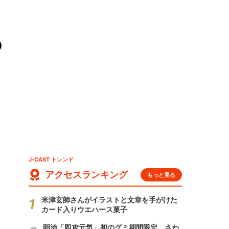
の
J-CAST トレンド
アクセスランキング
もっと見る
米津玄師さんがイラストと文章を手がけた
カード入りウエハース菓子
明治「即攻元気」初のグミ期間限定 さわ