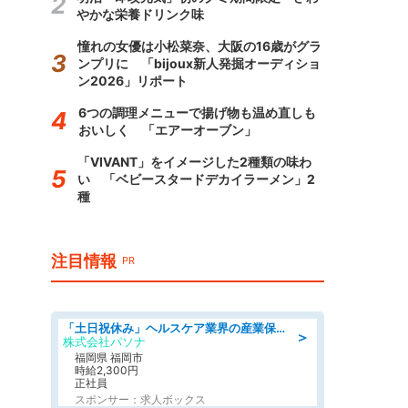
やかな栄養ドリンク味
憧れの女優は小松菜奈、大阪の16歳がグラ
ンプリに 「bijoux新人発掘オーディショ
ン2026」リポート
6つの調理メニューで揚げ物も温め直しも
おいしく 「エアーオーブン」
「VIVANT」をイメージした2種類の味わ
い 「ベビースタードデカイラーメン」2
種
注目情報
PR
「土日祝休み」ヘルスケア業界の産業保健師/高時給/未経験OK/要資格:保健師、正看護師
＞
株式会社パソナ
福岡県 福岡市
時給2,300円
正社員
スポンサー：求人ボックス