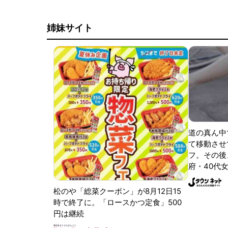
姉妹サイト
道の真ん中
て移動させ
フ。その後
府・40代女
松のや「総菜クーポン」が8月12日15
時で終了に。「ロースかつ定食」500
円は継続