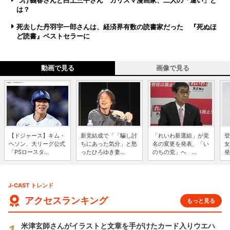
つげ義春さんと白土三平さん カリスマ漫画家、二人の「違い」と
は？
死去した丹羽宇一郎さんは、経済界有数の読書家だった 『死ぬほ
ど読書』ベストセラーに
動画で見る
画像で見る
【ドジャース】キム・
新党結成で「「騙し討
「れいわ新選組」が党
登
ヘソン、大リーグ公式
ちにあった気分」と怒
名の変更を発表、「い
女
「PSロースタ...
ったひろゆき妻...
のちの党」へ ...
発
J-CAST トレンド
アクセスランキング
もっと見る
米津玄師さんがイラストと文章を手がけたカード入りウエハ