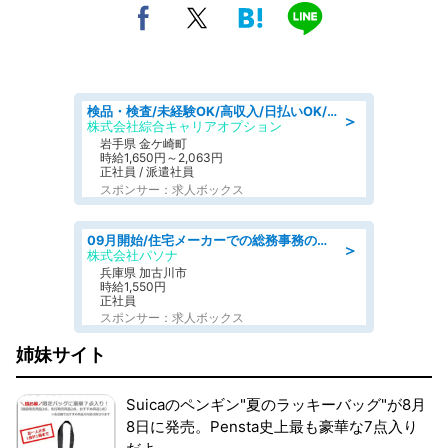
検品・検査/未経験OK/高収入/日払いOK/交替制/20・30・40代活躍中
＞
株式会社綜合キャリアオプション
岩手県 金ケ崎町
時給1,650円～2,063円
正社員 / 派遣社員
スポンサー：求人ボックス
09月開始/住宅メーカーでの総務事務のお仕事/駅近/車通勤可/一般事務/人事労務
＞
株式会社パソナ
兵庫県 加古川市
時給1,550円
正社員
スポンサー：求人ボックス
姉妹サイト
Suicaのペンギン"夏のラッキーバッグ"が8月
8日に発売。Pensta史上最も豪華な7点入り