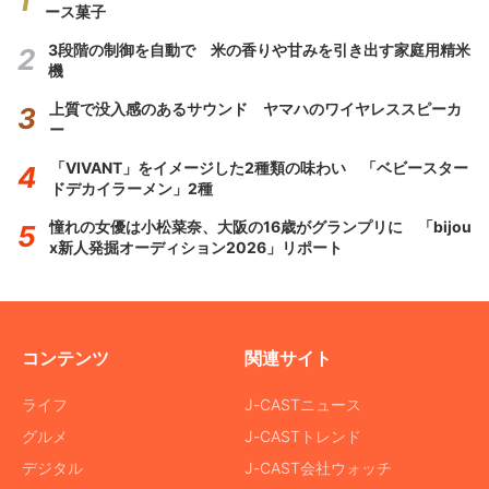
ース菓子
3段階の制御を自動で 米の香りや甘みを引き出す家庭用精米
機
上質で没入感のあるサウンド ヤマハのワイヤレススピーカ
ー
「VIVANT」をイメージした2種類の味わい 「ベビースター
ドデカイラーメン」2種
憧れの女優は小松菜奈、大阪の16歳がグランプリに 「bijou
x新人発掘オーディション2026」リポート
コンテンツ
関連サイト
ライフ
J-CASTニュース
グルメ
J-CASTトレンド
デジタル
J-CAST会社ウォッチ