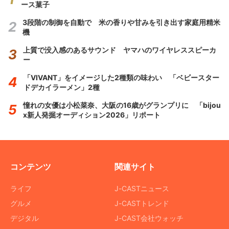
ース菓子
3段階の制御を自動で 米の香りや甘みを引き出す家庭用精米
機
上質で没入感のあるサウンド ヤマハのワイヤレススピーカ
ー
「VIVANT」をイメージした2種類の味わい 「ベビースター
ドデカイラーメン」2種
憧れの女優は小松菜奈、大阪の16歳がグランプリに 「bijou
x新人発掘オーディション2026」リポート
コンテンツ
関連サイト
ライフ
J-CASTニュース
グルメ
J-CASTトレンド
デジタル
J-CAST会社ウォッチ