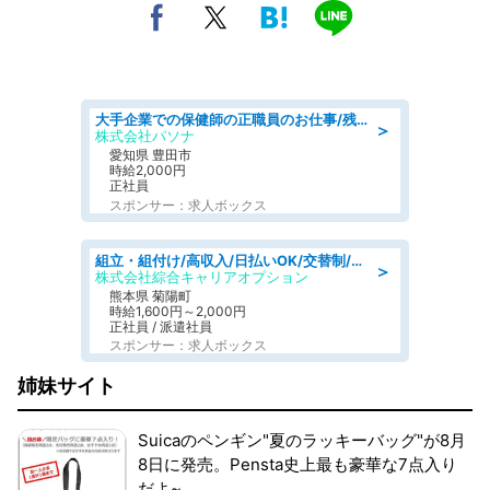
大手企業での保健師の正職員のお仕事/残業なし/要資格:保健師
＞
株式会社パソナ
愛知県 豊田市
時給2,000円
正社員
スポンサー：求人ボックス
組立・組付け/高収入/日払いOK/交替制/20・30・40代活躍中/製造 工場
＞
株式会社綜合キャリアオプション
熊本県 菊陽町
時給1,600円～2,000円
正社員 / 派遣社員
スポンサー：求人ボックス
姉妹サイト
Suicaのペンギン"夏のラッキーバッグ"が8月
8日に発売。Pensta史上最も豪華な7点入り
だよ~。