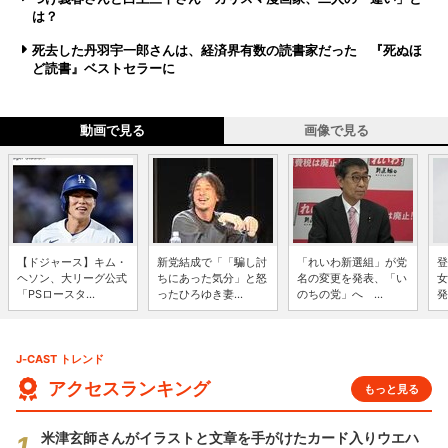
は？
死去した丹羽宇一郎さんは、経済界有数の読書家だった 『死ぬほ
ど読書』ベストセラーに
動画で見る
画像で見る
【ドジャース】キム・
新党結成で「「騙し討
「れいわ新選組」が党
登
ヘソン、大リーグ公式
ちにあった気分」と怒
名の変更を発表、「い
女
「PSロースタ...
ったひろゆき妻...
のちの党」へ ...
発
J-CAST トレンド
アクセスランキング
もっと見る
米津玄師さんがイラストと文章を手がけたカード入りウエハ