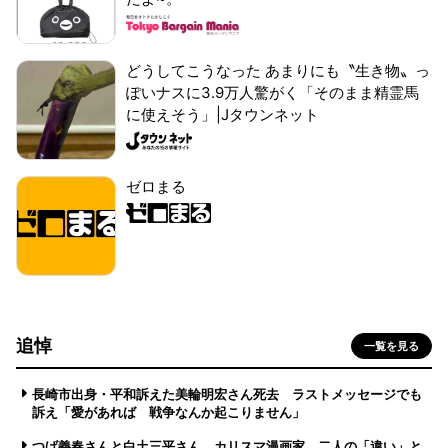
どうしてこうなった あまりにも〝生き物〟っ
ぽいナスに3.9万人驚がく「そのまま精霊馬
に使えそう」|Jタウンネット
ゼロまる
追悼
一覧を見る
長崎市出身・平和訴えた美輪明宏さん死去 ラストメッセージでも
訴え「愛があれば 戦争なんか起こりません」
つげ義春さんと白土三平さん カリスマ漫画家、二人の「違い」と