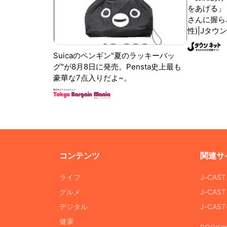
をあげる」
さんに握ら
性)|Jタウ
Suicaのペンギン"夏のラッキーバッ
グ"が8月8日に発売。Pensta史上最も
豪華な7点入りだよ~。
コンテンツ
関連サ
ライフ
J-CAS
グルメ
J-CAS
デジタル
J-CA
健康