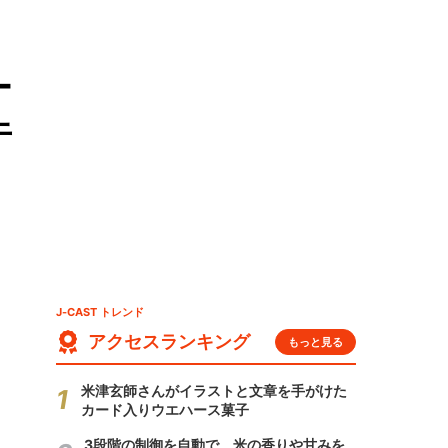
ー
牛
J-CAST トレンド
アクセスランキング
もっと見る
米津玄師さんがイラストと文章を手がけた
カード入りウエハース菓子
3段階の制御を自動で 米の香りや甘みを