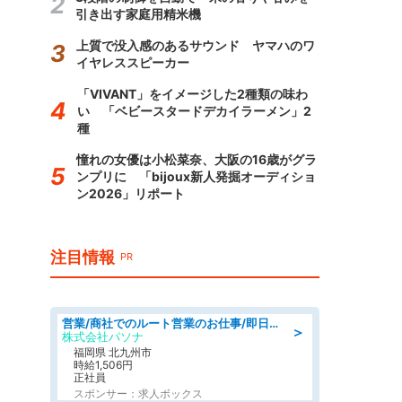
引き出す家庭用精米機
上質で没入感のあるサウンド ヤマハのワ
イヤレススピーカー
「VIVANT」をイメージした2種類の味わ
い 「ベビースタードデカイラーメン」2
種
憧れの女優は小松菜奈、大阪の16歳がグラ
ンプリに 「bijoux新人発掘オーディショ
ン2026」リポート
注目情報
PR
営業/商社でのルート営業のお仕事/即日勤務可/車通勤可/営業
＞
株式会社パソナ
福岡県 北九州市
時給1,506円
正社員
スポンサー：求人ボックス