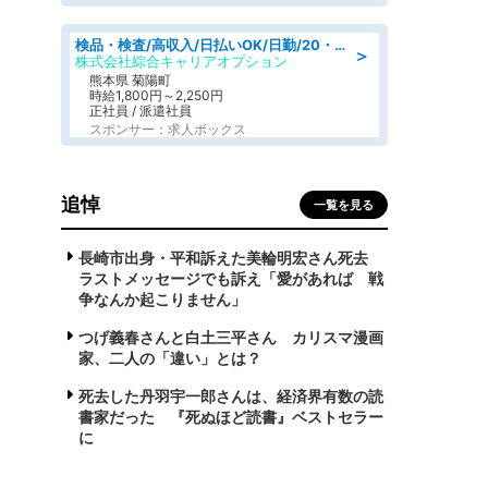
検品・検査/高収入/日払いOK/日勤/20・30・40代活躍中/製造 工場
＞
株式会社綜合キャリアオプション
熊本県 菊陽町
時給1,800円～2,250円
正社員 / 派遣社員
スポンサー：求人ボックス
追悼
一覧を見る
長崎市出身・平和訴えた美輪明宏さん死去
ラストメッセージでも訴え「愛があれば 戦
争なんか起こりません」
つげ義春さんと白土三平さん カリスマ漫画
家、二人の「違い」とは？
死去した丹羽宇一郎さんは、経済界有数の読
書家だった 『死ぬほど読書』ベストセラー
に