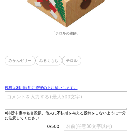
「チロルの鏡餅」
みかんゼリー
みるくもち
チロル