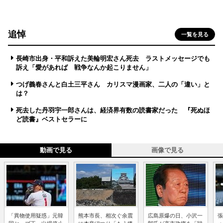
追悼
一覧を見る
長崎市出身・平和訴えた美輪明宏さん死去 ラストメッセージでも
訴え「愛があれば 戦争なんか起こりません」
つげ義春さんと白土三平さん カリスマ漫画家、二人の「違い」と
は？
死去した丹羽宇一郎さんは、経済界有数の読書家だった 『死ぬほ
ど読書』ベストセラーに
動画で見る
画像で見る
「異物使用疑惑」元韓
熊本市長、相次ぐ余震
広島原爆の日、小沢一
張