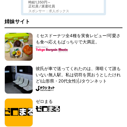
時給1,350円～
正社員 / 派遣社員
スポンサー：求人ボックス
姉妹サイト
ミセスドーナツ全4種を実食レビュー!可愛さ
も食べ応えもばっちりで大満足。
彼氏が車で送ってくれたのは、薄暗くて誰も
いない無人駅。私は切符を買おうとしたけれ
ど(山形県・20代女性)|Jタウンネット
ゼロまる