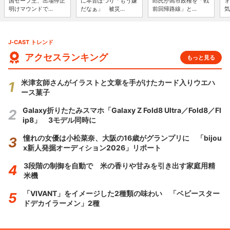
国セーブ王、出場停止
に本音ぽつり「もう嫌
郎氏が高市政権を「戦
ォ
明けマウンドで...
だなぁ」 被災...
前回帰路線」と...
気
J-CAST トレンド
アクセスランキング
もっと見る
米津玄師さんがイラストと文章を手がけたカード入りウエハ
ース菓子
Galaxy折りたたみスマホ「Galaxy Z Fold8 Ultra／Fold8／Fl
ip8」 3モデル同時に
憧れの女優は小松菜奈、大阪の16歳がグランプリに 「bijou
x新人発掘オーディション2026」リポート
3段階の制御を自動で 米の香りや甘みを引き出す家庭用精
米機
「VIVANT」をイメージした2種類の味わい 「ベビースター
ドデカイラーメン」2種