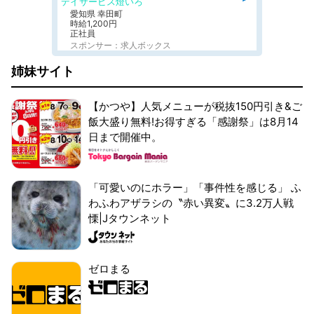
デイサービス燈いろ
愛知県 幸田町
時給1,200円
正社員
スポンサー：求人ボックス
姉妹サイト
【かつや】人気メニューが税抜150円引き&ご
飯大盛り無料!お得すぎる「感謝祭」は8月14
日まで開催中。
「可愛いのにホラー」「事件性を感じる」 ふ
わふわアザラシの〝赤い異変〟に3.2万人戦
慄|Jタウンネット
ゼロまる