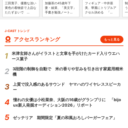
三田寛子、優雅な淡い
加藤茶の45歳年下
フィギュア・中井亜
制
黄色の着物姿で上品な
妻・綾菜、「美文字」
美、華麗にトリプルア
う
たたずまいで ...
手書き勉強ノート...
クセル決める 「...
一
J-CAST トレンド
アクセスランキング
もっと見る
米津玄師さんがイラストと文章を手がけたカード入りウエハ
ース菓子
3段階の制御を自動で 米の香りや甘みを引き出す家庭用精米
機
上質で没入感のあるサウンド ヤマハのワイヤレススピーカ
ー
憧れの女優は小松菜奈、大阪の16歳がグランプリに 「bijo
ux新人発掘オーディション2026」リポート
ゼッテリア 期間限定「夏の和風おろしバーガーフェア」