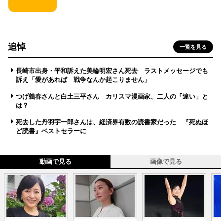
追悼
一覧を見る
長崎市出身・平和訴えた美輪明宏さん死去 ラストメッセージでも
訴え「愛があれば 戦争なんか起こりません」
つげ義春さんと白土三平さん カリスマ漫画家、二人の「違い」と
は？
死去した丹羽宇一郎さんは、経済界有数の読書家だった 『死ぬほ
ど読書』ベストセラーに
動画で見る
画像で見る