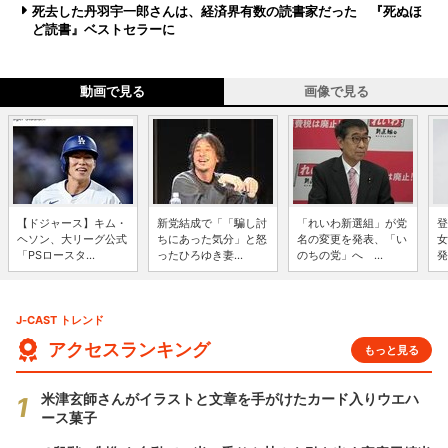
死去した丹羽宇一郎さんは、経済界有数の読書家だった 『死ぬほ
ど読書』ベストセラーに
動画で見る
画像で見る
【ドジャース】キム・
新党結成で「「騙し討
「れいわ新選組」が党
登
ヘソン、大リーグ公式
ちにあった気分」と怒
名の変更を発表、「い
女
「PSロースタ...
ったひろゆき妻...
のちの党」へ ...
発
J-CAST トレンド
アクセスランキング
もっと見る
米津玄師さんがイラストと文章を手がけたカード入りウエハ
ース菓子