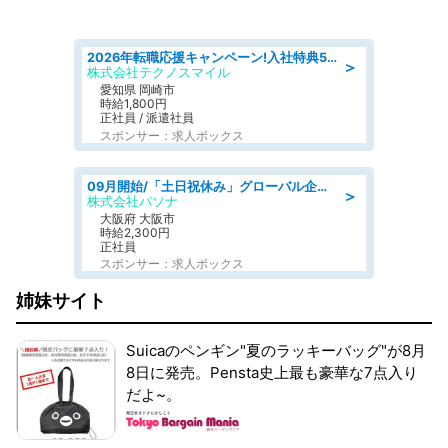
2026年転職応援キャンペーン!入社特典58万円/デンソーで働こう!自動車工場で小型部品の検査業務 denso aichi
＞
株式会社テクノスマイル
愛知県 岡崎市
時給1,800円
正社員 / 派遣社員
スポンサー：求人ボックス
09月開始/「土日祝休み」グローバル企業での産業保健のお仕事/保健師/高時給/残業なし/服装自由
＞
株式会社パソナ
大阪府 大阪市
時給2,300円
正社員
スポンサー：求人ボックス
姉妹サイト
Suicaのペンギン"夏のラッキーバッグ"が8月
8日に発売。Pensta史上最も豪華な7点入り
だよ~。