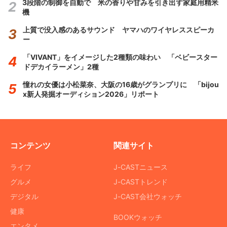
3段階の制御を自動で 米の香りや甘みを引き出す家庭用精米
機
上質で没入感のあるサウンド ヤマハのワイヤレススピーカ
ー
「VIVANT」をイメージした2種類の味わい 「ベビースター
ドデカイラーメン」2種
憧れの女優は小松菜奈、大阪の16歳がグランプリに 「bijou
x新人発掘オーディション2026」リポート
コンテンツ
関連サイト
ライフ
J-CASTニュース
グルメ
J-CASTトレンド
デジタル
J-CAST会社ウォッチ
健康
BOOKウォッチ
エンタメ