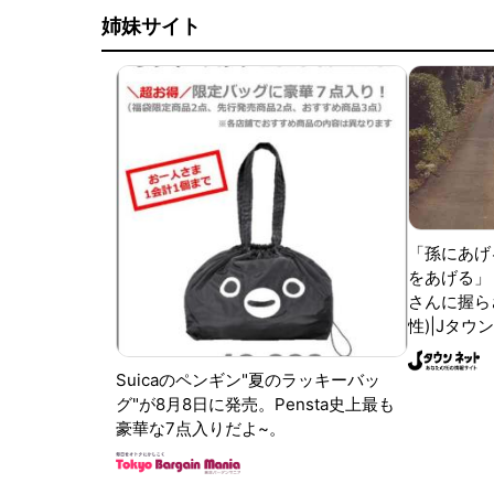
姉妹サイト
「孫にあげ
をあげる」
さんに握ら
性)|Jタウ
Suicaのペンギン"夏のラッキーバッ
グ"が8月8日に発売。Pensta史上最も
豪華な7点入りだよ~。