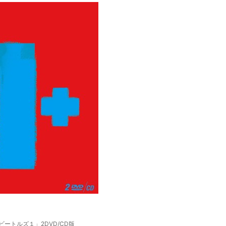
ビートルズ１」2DVD/CD版