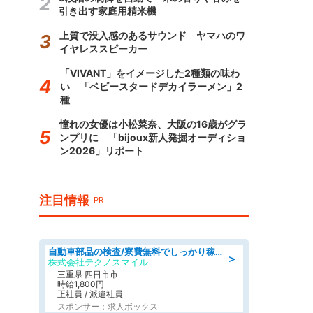
引き出す家庭用精米機
上質で没入感のあるサウンド ヤマハのワ
イヤレススピーカー
「VIVANT」をイメージした2種類の味わ
い 「ベビースタードデカイラーメン」2
種
憧れの女優は小松菜奈、大阪の16歳がグラ
ンプリに 「bijoux新人発掘オーディショ
ン2026」リポート
注目情報
PR
自動車部品の検査/寮費無料でしっかり稼げる denso aichi
＞
株式会社テクノスマイル
三重県 四日市市
時給1,800円
正社員 / 派遣社員
スポンサー：求人ボックス