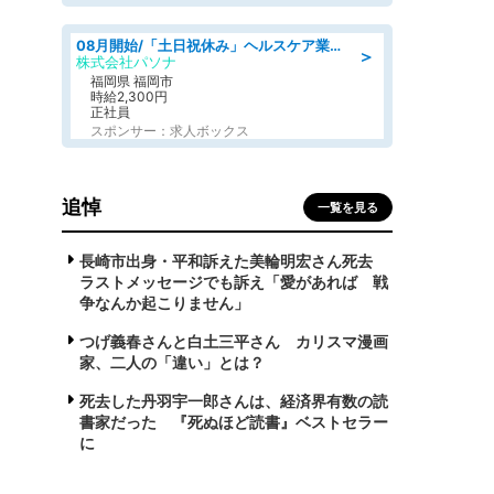
08月開始/「土日祝休み」ヘルスケア業界の産業保健師/高時給/未経験OK/要資格:保健師、正看護師
＞
株式会社パソナ
福岡県 福岡市
時給2,300円
正社員
スポンサー：求人ボックス
追悼
一覧を見る
長崎市出身・平和訴えた美輪明宏さん死去
ラストメッセージでも訴え「愛があれば 戦
争なんか起こりません」
つげ義春さんと白土三平さん カリスマ漫画
家、二人の「違い」とは？
死去した丹羽宇一郎さんは、経済界有数の読
書家だった 『死ぬほど読書』ベストセラー
に