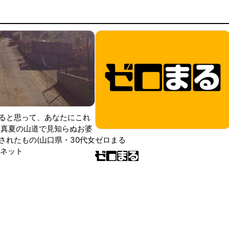
ると思って、あなたにこれ
 真夏の山道で見知らぬお婆
されたもの(山口県・30代女
ゼロまる
ンネット