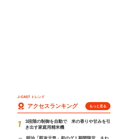
J-CAST トレンド
アクセスランキング
もっと見る
3段階の制御を自動で 米の香りや甘みを引
き出す家庭用精米機
明治「即攻元気」初のグミ期間限定 さわ