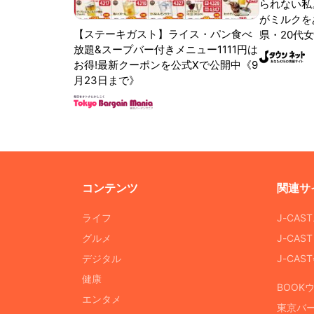
られない私
がミルクをあ
【ステーキガスト】ライス・パン食べ
県・20代女
放題&スープバー付きメニュー1111円は
お得!最新クーポンを公式Xで公開中《9
月23日まで》
コンテンツ
関連サ
ライフ
J-CAS
グルメ
J-CAS
デジタル
J-CA
健康
BOOK
エンタメ
東京バ