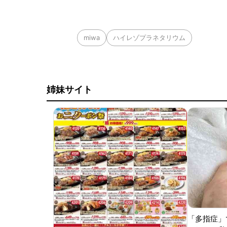
miwa
ハイレゾプラネタリウム
姉妹サイト
「多指症」