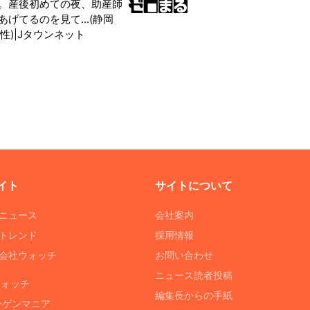
。産後初めての夜、助産師
げてるのを見て...(静岡
性)|Jタウンネット
イト
サイトについて
Tニュース
会社案内
Tトレンド
採用情報
ST会社ウォッチ
お問い合わせ
ニュース読者投稿
ウォッチ
編集長からの手紙
ーゲンマニア