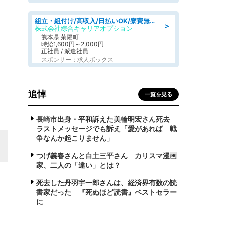
組立・組付け/高収入/日払いOK/寮費無料/交替制/20・30・40代活躍中
＞
株式会社綜合キャリアオプション
熊本県 菊陽町
時給1,600円～2,000円
正社員 / 派遣社員
スポンサー：求人ボックス
追悼
一覧を見る
長崎市出身・平和訴えた美輪明宏さん死去
ラストメッセージでも訴え「愛があれば 戦
争なんか起こりません」
つげ義春さんと白土三平さん カリスマ漫画
家、二人の「違い」とは？
死去した丹羽宇一郎さんは、経済界有数の読
書家だった 『死ぬほど読書』ベストセラー
に