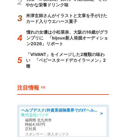
やかな栄養ドリンク味
米津玄師さんがイラストと文章を手がけた
カード入りウエハース菓子
憧れの女優は小松菜奈、大阪の16歳がグラ
ンプリに 「bijoux新人発掘オーディショ
ン2026」リポート
「VIVANT」をイメージした2種類の味わ
い 「ベビースタードデカイラーメン」2
種
注目情報
PR
ヘルプデスク/外資系保険業界でのITヘルプデスク業務/駅近/即日勤務可/ヘルプデスク
＞
株式会社パソナ
福岡県 北九州市
時給4,167円
正社員
スポンサー：求人ボックス