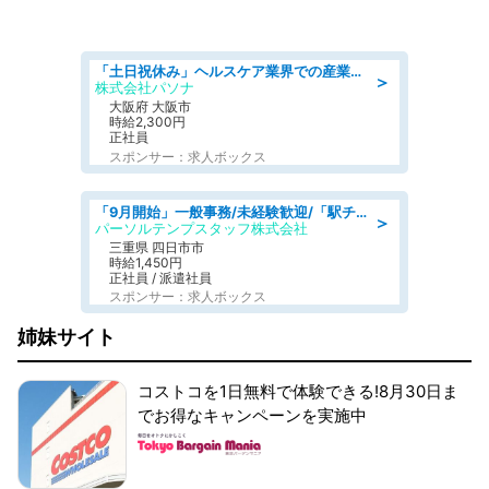
「土日祝休み」ヘルスケア業界での産業保健師業務/看護師/高時給/要資格:正看護師
＞
株式会社パソナ
大阪府 大阪市
時給2,300円
正社員
スポンサー：求人ボックス
「9月開始」一般事務/未経験歓迎/「駅チカ×18時まで!」残業なし部内の1人事務@1,450円
＞
パーソルテンプスタッフ株式会社
三重県 四日市市
時給1,450円
正社員 / 派遣社員
スポンサー：求人ボックス
姉妹サイト
コストコを1日無料で体験できる!8月30日ま
でお得なキャンペーンを実施中