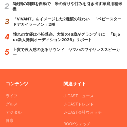
3段階の制御を自動で 米の香りや甘みを引き出す家庭用精米
機
「VIVANT」をイメージした2種類の味わい 「ベビースター
ドデカイラーメン」2種
憧れの女優は小松菜奈、大阪の16歳がグランプリに 「bijo
ux新人発掘オーディション2026」リポート
上質で没入感のあるサウンド ヤマハのワイヤレススピーカ
ー
コンテンツ
関連サイト
ライフ
J-CASTニュース
グルメ
J-CASTトレンド
デジタル
J-CAST会社ウォッチ
健康
BOOKウォッチ