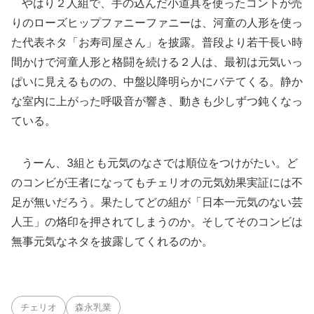
やはり２人組で、手の込んだ小道具を使ったコントが売
りのローズヒップファニーファニーは、河童の人形を使っ
た代表ネタ「お寿司屋さん」を披露。普段より若干長い時
間かけで河童人形と格闘を続ける２人は、最初は元気いっ
ぱいに見えるものの、中盤以降明らかにバテてくる。静か
な室内に上がった呼吸音が響き、動きも少しずつ鈍くなっ
ている。
うーん、3組とも元気のなさでは順位をつけがたい。ど
のコンビが王者になってもチェリオの元気効果実証には不
足が無いだろう。果たしてどの組が「日本一元気のない芸
人王」の烙印を押されてしまうのか。そしてそのコンビは
無事元気なネタを披露してくれるのか。
チェリオ
森永乳業