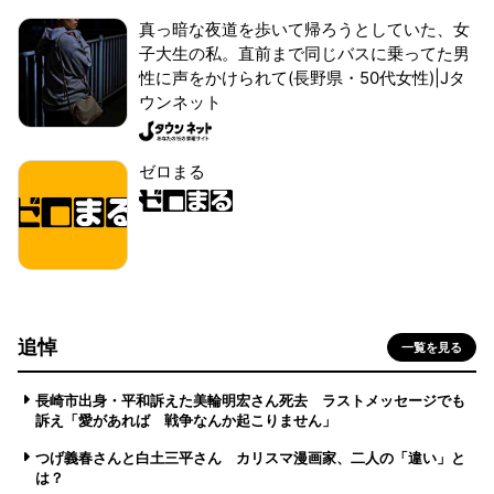
真っ暗な夜道を歩いて帰ろうとしていた、女
子大生の私。直前まで同じバスに乗ってた男
性に声をかけられて(長野県・50代女性)|Jタ
ウンネット
ゼロまる
追悼
一覧を見る
長崎市出身・平和訴えた美輪明宏さん死去 ラストメッセージでも
訴え「愛があれば 戦争なんか起こりません」
つげ義春さんと白土三平さん カリスマ漫画家、二人の「違い」と
は？