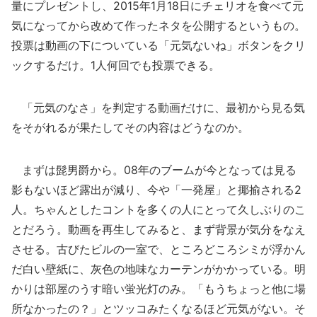
量にプレゼントし、2015年1月18日にチェリオを食べて元
気になってから改めて作ったネタを公開するというもの。
投票は動画の下についている「元気ないね」ボタンをクリ
ックするだけ。1人何回でも投票できる。
「元気のなさ」を判定する動画だけに、最初から見る気
をそがれるが果たしてその内容はどうなのか。
まずは髭男爵から。08年のブームが今となっては見る
影もないほど露出が減り、今や「一発屋」と揶揄される2
人。ちゃんとしたコントを多くの人にとって久しぶりのこ
とだろう。動画を再生してみると、まず背景が気分をなえ
させる。古びたビルの一室で、ところどころシミが浮かん
だ白い壁紙に、灰色の地味なカーテンがかかっている。明
かりは部屋のうす暗い蛍光灯のみ。「もうちょっと他に場
所なかったの？」とツッコみたくなるほど元気がない。そ