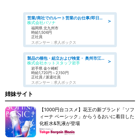
営業/商社でのルート営業のお仕事/即日勤務可/車通勤可/営業
＞
株式会社パソナ
福岡県 北九州市
時給1,506円
正社員
スポンサー：求人ボックス
製品の梱包・組立および検査・ 奥州市江刺/大手企業で長期安定 梱包・検査・組立/半年経過毎に5万円の報奨金有
＞
株式会社ホットスタッフ岩手
岩手県 金ケ崎町
時給1,720円～2,150円
正社員 / 派遣社員
スポンサー：求人ボックス
姉妹サイト
【1000円台コスメ】花王の新ブランド「ソフ
ィーナ ベーシック」からうるおいに着目した
化粧水&乳液が登場