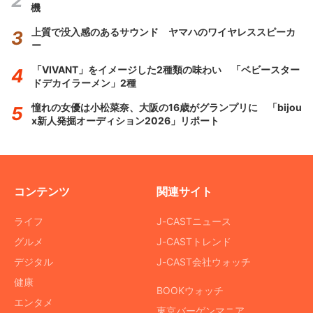
機
上質で没入感のあるサウンド ヤマハのワイヤレススピーカ
ー
「VIVANT」をイメージした2種類の味わい 「ベビースター
ドデカイラーメン」2種
憧れの女優は小松菜奈、大阪の16歳がグランプリに 「bijou
x新人発掘オーディション2026」リポート
コンテンツ
関連サイト
ライフ
J-CASTニュース
グルメ
J-CASTトレンド
デジタル
J-CAST会社ウォッチ
健康
BOOKウォッチ
エンタメ
東京バーゲンマニア