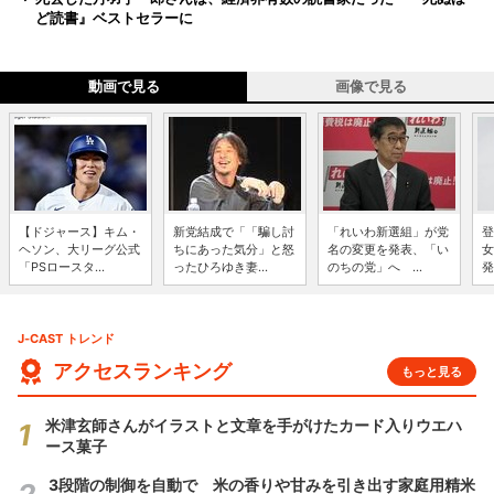
ど読書』ベストセラーに
動画で見る
画像で見る
【ドジャース】キム・
新党結成で「「騙し討
「れいわ新選組」が党
登
ヘソン、大リーグ公式
ちにあった気分」と怒
名の変更を発表、「い
女
「PSロースタ...
ったひろゆき妻...
のちの党」へ ...
発
J-CAST トレンド
アクセスランキング
もっと見る
米津玄師さんがイラストと文章を手がけたカード入りウエハ
ース菓子
3段階の制御を自動で 米の香りや甘みを引き出す家庭用精米