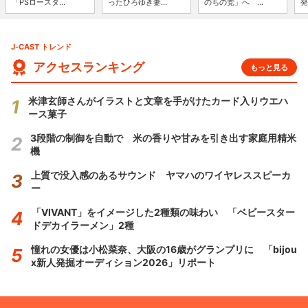
「PSロースタ...
ったひろゆき妻...
のちの党」へ ...
発
J-CAST トレンド
アクセスランキング
もっと見る
米津玄師さんがイラストと文章を手がけたカード入りウエハ
ース菓子
3段階の制御を自動で 米の香りや甘みを引き出す家庭用精米
機
上質で没入感のあるサウンド ヤマハのワイヤレススピーカ
ー
「VIVANT」をイメージした2種類の味わい 「ベビースター
ドデカイラーメン」2種
憧れの女優は小松菜奈、大阪の16歳がグランプリに 「bijou
x新人発掘オーディション2026」リポート