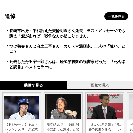
追悼
一覧を見る
長崎市出身・平和訴えた美輪明宏さん死去 ラストメッセージでも
訴え「愛があれば 戦争なんか起こりません」
つげ義春さんと白土三平さん カリスマ漫画家、二人の「違い」と
は？
死去した丹羽宇一郎さんは、経済界有数の読書家だった 『死ぬほ
ど読書』ベストセラーに
動画で見る
画像で見る
【ドジャース】キム・
新党結成で「「騙し討
「れいわ新選組」が党
登
ヘソン、大リーグ公式
ちにあった気分」と怒
名の変更を発表、「い
女