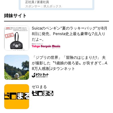
正社員 / 派遣社員
スポンサー：求人ボックス
姉妹サイト
Suicaのペンギン"夏のラッキーバッグ"が8月
8日に発売。Pensta史上最も豪華な7点入り
だよ~。
「ジブリの世界」「冒険のはじまりだ!」 夫
が撮影した〝1歳娘の後ろ姿〟が良すぎて...4.
8万人感激|Jタウンネット
ゼロまる