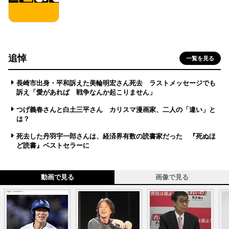
追悼
一覧を見る
長崎市出身・平和訴えた美輪明宏さん死去 ラストメッセージでも
訴え「愛があれば 戦争なんか起こりません」
つげ義春さんと白土三平さん カリスマ漫画家、二人の「違い」と
は？
死去した丹羽宇一郎さんは、経済界有数の読書家だった 『死ぬほ
ど読書』ベストセラーに
動画で見る
画像で見る