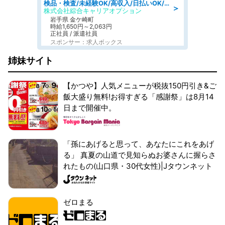
検品・検査/未経験OK/高収入/日払いOK/交替制/20・30・40代活躍中
＞
株式会社綜合キャリアオプション
岩手県 金ケ崎町
時給1,650円～2,063円
正社員 / 派遣社員
スポンサー：求人ボックス
姉妹サイト
【かつや】人気メニューが税抜150円引き&ご
飯大盛り無料!お得すぎる「感謝祭」は8月14
日まで開催中。
「孫にあげると思って、あなたにこれをあげ
る」 真夏の山道で見知らぬお婆さんに握らさ
れたもの(山口県・30代女性)|Jタウンネット
ゼロまる