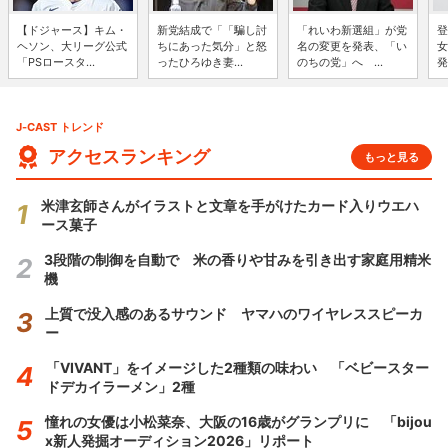
【ドジャース】キム・
新党結成で「「騙し討
「れいわ新選組」が党
登
ヘソン、大リーグ公式
ちにあった気分」と怒
名の変更を発表、「い
女
「PSロースタ...
ったひろゆき妻...
のちの党」へ ...
発
J-CAST トレンド
アクセスランキング
もっと見る
米津玄師さんがイラストと文章を手がけたカード入りウエハ
ース菓子
3段階の制御を自動で 米の香りや甘みを引き出す家庭用精米
機
上質で没入感のあるサウンド ヤマハのワイヤレススピーカ
ー
「VIVANT」をイメージした2種類の味わい 「ベビースター
ドデカイラーメン」2種
憧れの女優は小松菜奈、大阪の16歳がグランプリに 「bijou
x新人発掘オーディション2026」リポート