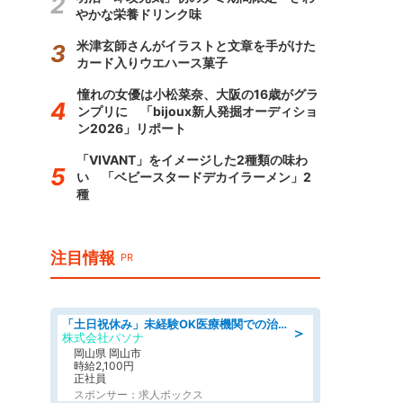
やかな栄養ドリンク味
米津玄師さんがイラストと文章を手がけた
カード入りウエハース菓子
憧れの女優は小松菜奈、大阪の16歳がグラ
ンプリに 「bijoux新人発掘オーディショ
ン2026」リポート
「VIVANT」をイメージした2種類の味わ
い 「ベビースタードデカイラーメン」2
種
注目情報
PR
「土日祝休み」未経験OK医療機関での治験コーディネーターのお仕事
＞
株式会社パソナ
岡山県 岡山市
時給2,100円
正社員
スポンサー：求人ボックス