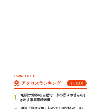
J-CAST トレンド
アクセスランキング
もっと見る
3段階の制御を自動で 米の香りや甘みを引
き出す家庭用精米機
明治「即攻元気」初のグミ期間限定 さわ