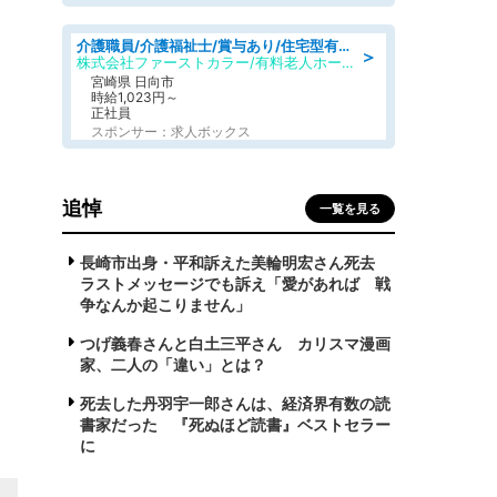
介護職員/介護福祉士/賞与あり/住宅型有料老人ホームの介護士/夜勤専従
＞
株式会社ファーストカラー/有料老人ホーム みやこ
宮崎県 日向市
時給1,023円～
正社員
スポンサー：求人ボックス
追悼
一覧を見る
長崎市出身・平和訴えた美輪明宏さん死去
ラストメッセージでも訴え「愛があれば 戦
争なんか起こりません」
つげ義春さんと白土三平さん カリスマ漫画
家、二人の「違い」とは？
死去した丹羽宇一郎さんは、経済界有数の読
書家だった 『死ぬほど読書』ベストセラー
に