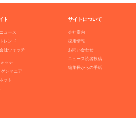
イト
サイトについて
Tニュース
会社案内
Tトレンド
採用情報
ST会社ウォッチ
お問い合わせ
ニュース読者投稿
ウォッチ
編集長からの手紙
ーゲンマニア
ネット
る