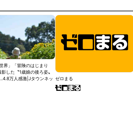
世界」「冒険のはじまり
が撮影した〝1歳娘の後ろ姿〟
ゼロまる
..4.8万人感激|Jタウンネッ