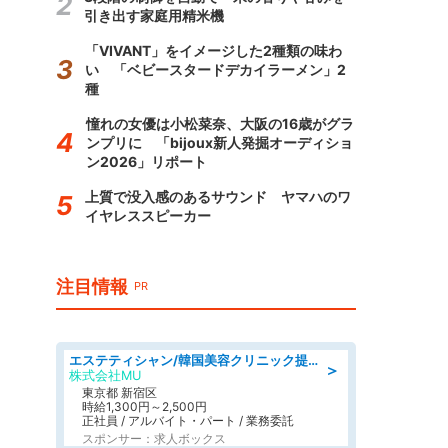
引き出す家庭用精米機
「VIVANT」をイメージした2種類の味わ
い 「ベビースタードデカイラーメン」2
種
憧れの女優は小松菜奈、大阪の16歳がグラ
ンプリに 「bijoux新人発掘オーディショ
ン2026」リポート
上質で没入感のあるサウンド ヤマハのワ
イヤレススピーカー
注目情報
PR
エステティシャン/韓国美容クリニック提携サロン
＞
株式会社MU
東京都 新宿区
時給1,300円～2,500円
正社員 / アルバイト・パート / 業務委託
スポンサー：求人ボックス