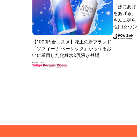
「孫にあげ
をあげる」
さんに握ら
性)|Jタウ
【1000円台コスメ】花王の新ブランド
「ソフィーナ ベーシック」からうるお
いに着目した化粧水&乳液が登場