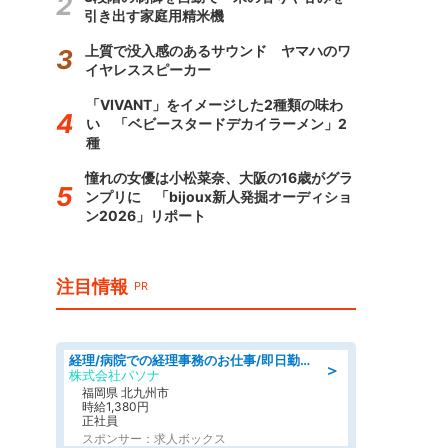
引き出す家庭用精米機
上質で没入感のあるサウンド ヤマハのワ
イヤレススピーカー
「VIVANT」をイメージした2種類の味わ
い 「ベビースタードデカイラーメン」2
種
憧れの女優は小松菜奈、大阪の16歳がグラ
ンプリに 「bijoux新人発掘オーディショ
ン2026」リポート
注目情報
PR
経理/病院での経理事務のお仕事/即日勤務可/車通勤可/経理/一般事務
＞
株式会社パソナ
福岡県 北九州市
時給1,380円
正社員
スポンサー：求人ボックス