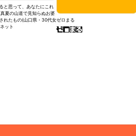
ると思って、あなたにこれ
 真夏の山道で見知らぬお婆
されたもの(山口県・30代女
ゼロまる
ンネット