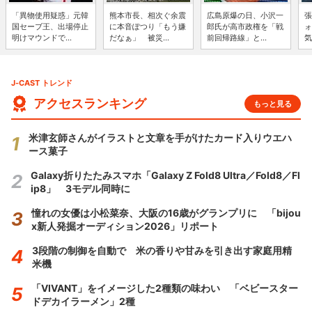
「異物使用疑惑」元韓
熊本市長、相次ぐ余震
広島原爆の日、小沢一
張
国セーブ王、出場停止
に本音ぽつり「もう嫌
郎氏が高市政権を「戦
ォ
明けマウンドで...
だなぁ」 被災...
前回帰路線」と...
気
J-CAST トレンド
アクセスランキング
もっと見る
米津玄師さんがイラストと文章を手がけたカード入りウエハ
ース菓子
Galaxy折りたたみスマホ「Galaxy Z Fold8 Ultra／Fold8／Fl
ip8」 3モデル同時に
憧れの女優は小松菜奈、大阪の16歳がグランプリに 「bijou
x新人発掘オーディション2026」リポート
3段階の制御を自動で 米の香りや甘みを引き出す家庭用精
米機
「VIVANT」をイメージした2種類の味わい 「ベビースター
ドデカイラーメン」2種