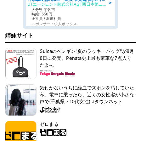
＞
UTエージェント株式会社AGT西日本第二CU
大分県 宇佐市
時給1,550円
正社員 / 派遣社員
スポンサー：求人ボックス
姉妹サイト
Suicaのペンギン"夏のラッキーバッグ"が8月
8日に発売。Pensta史上最も豪華な7点入り
だよ~。
気付かないうちに経血でズボンを汚していた
私。電車に乗ったら、近くの女性客が小さな
声で(千葉県・10代女性)|Jタウンネット
ゼロまる