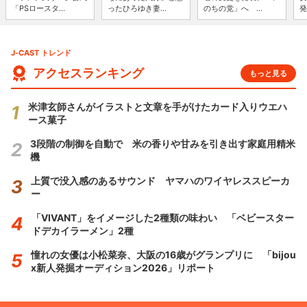
「PSロースタ...
ったひろゆき妻...
のちの党」へ ...
発
J-CAST トレンド
アクセスランキング
もっと見る
米津玄師さんがイラストと文章を手がけたカード入りウエハ
ース菓子
3段階の制御を自動で 米の香りや甘みを引き出す家庭用精米
機
上質で没入感のあるサウンド ヤマハのワイヤレススピーカ
ー
「VIVANT」をイメージした2種類の味わい 「ベビースター
ドデカイラーメン」2種
憧れの女優は小松菜奈、大阪の16歳がグランプリに 「bijou
x新人発掘オーディション2026」リポート