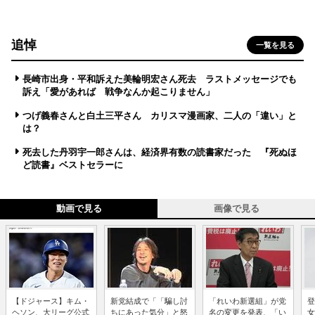
追悼
一覧を見る
長崎市出身・平和訴えた美輪明宏さん死去 ラストメッセージでも
訴え「愛があれば 戦争なんか起こりません」
つげ義春さんと白土三平さん カリスマ漫画家、二人の「違い」と
は？
死去した丹羽宇一郎さんは、経済界有数の読書家だった 『死ぬほ
ど読書』ベストセラーに
動画で見る
画像で見る
【ドジャース】キム・
新党結成で「「騙し討
「れいわ新選組」が党
登
ヘソン、大リーグ公式
ちにあった気分」と怒
名の変更を発表、「い
女