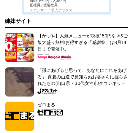
時給1,650円～2,063円
正社員 / 派遣社員
スポンサー：求人ボックス
姉妹サイト
【かつや】人気メニューが税抜150円引き&ご
飯大盛り無料!お得すぎる「感謝祭」は8月14
日まで開催中。
「孫にあげると思って、あなたにこれをあげ
る」 真夏の山道で見知らぬお婆さんに握らさ
れたもの(山口県・30代女性)|Jタウンネット
ゼロまる