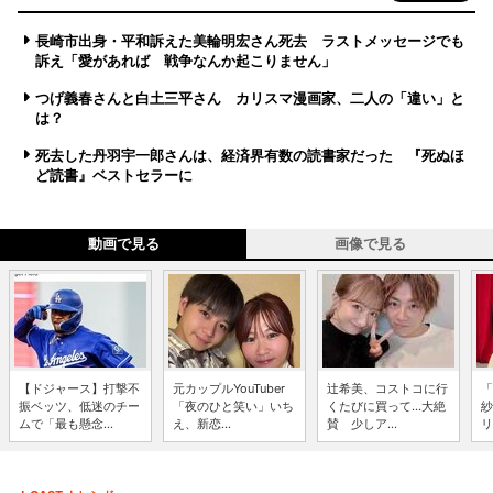
長崎市出身・平和訴えた美輪明宏さん死去 ラストメッセージでも
訴え「愛があれば 戦争なんか起こりません」
つげ義春さんと白土三平さん カリスマ漫画家、二人の「違い」と
は？
死去した丹羽宇一郎さんは、経済界有数の読書家だった 『死ぬほ
ど読書』ベストセラーに
動画で見る
画像で見る
【ドジャース】打撃不
元カップルYouTuber
辻希美、コストコに行
「
振ベッツ、低迷のチー
「夜のひと笑い」いち
くたびに買って...大絶
紗
ムで「最も懸念...
え、新恋...
賛 少しア...
リ