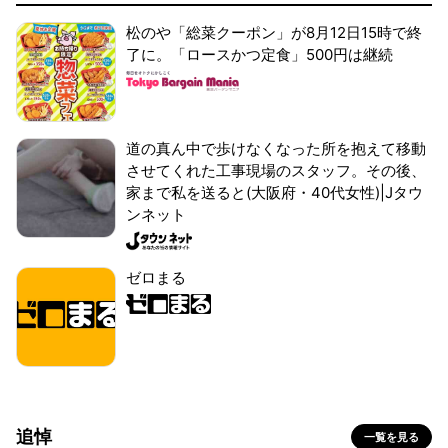
松のや「総菜クーポン」が8月12日15時で終
了に。「ロースかつ定食」500円は継続
道の真ん中で歩けなくなった所を抱えて移動
させてくれた工事現場のスタッフ。その後、
家まで私を送ると(大阪府・40代女性)|Jタウ
ンネット
ゼロまる
追悼
一覧を見る