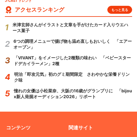
J-CAST トレンド
アクセスランキング
もっと見る
米津玄師さんがイラストと文章を手がけたカード入りウエハ
ース菓子
6つの調理メニューで揚げ物も温め直しもおいしく 「エアー
オーブン」
「VIVANT」をイメージした2種類の味わい 「ベビースター
ドデカイラーメン」2種
明治「即攻元気」初のグミ期間限定 さわやかな栄養ドリン
ク味
憧れの女優は小松菜奈、大阪の16歳がグランプリに 「bijou
x新人発掘オーディション2026」リポート
コンテンツ
関連サイト