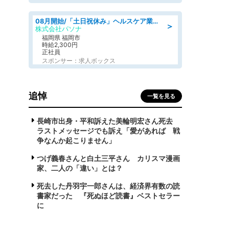
08月開始/「土日祝休み」ヘルスケア業界の産業保健師/高時給/未経験OK/要資格:保健師、正看護師
＞
株式会社パソナ
福岡県 福岡市
時給2,300円
正社員
スポンサー：求人ボックス
追悼
一覧を見る
長崎市出身・平和訴えた美輪明宏さん死去
ラストメッセージでも訴え「愛があれば 戦
争なんか起こりません」
つげ義春さんと白土三平さん カリスマ漫画
家、二人の「違い」とは？
死去した丹羽宇一郎さんは、経済界有数の読
書家だった 『死ぬほど読書』ベストセラー
に