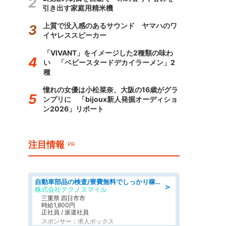
引き出す家庭用精米機
上質で没入感のあるサウンド ヤマハのワ
イヤレススピーカー
「VIVANT」をイメージした2種類の味わ
い 「ベビースタードデカイラーメン」2
種
憧れの女優は小松菜奈、大阪の16歳がグラ
ンプリに 「bijoux新人発掘オーディショ
ン2026」リポート
注目情報
PR
自動車部品の検査/寮費無料でしっかり稼げる denso aichi
＞
株式会社テクノスマイル
三重県 四日市市
時給1,800円
正社員 / 派遣社員
スポンサー：求人ボックス