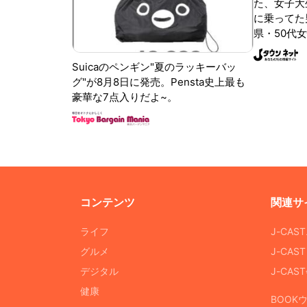
た、女子大
に乗ってた
県・50代女
Suicaのペンギン"夏のラッキーバッ
グ"が8月8日に発売。Pensta史上最も
豪華な7点入りだよ~。
コンテンツ
関連サ
ライフ
J-CAS
グルメ
J-CAS
デジタル
J-CA
健康
BOOK