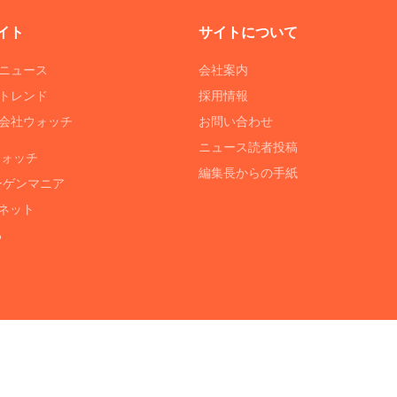
イト
サイトについて
Tニュース
会社案内
Tトレンド
採用情報
ST会社ウォッチ
お問い合わせ
ニュース読者投稿
ウォッチ
編集長からの手紙
ーゲンマニア
ネット
る