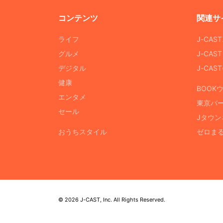
コンテンツ
関連サ
ライフ
J-CAS
グルメ
J-CAS
デジタル
J-CA
健康
BOOK
エンタメ
東京バ
セール
Jタウン
おうちスタイル
ゼロま
© 2026 J-CAST, Inc. All Rights Reserved.