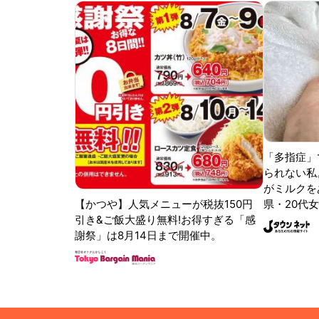
「多指症」
られない私
がミルクをあ
【かつや】人気メニューが税抜150円
県・20代女
引き&ご飯大盛り無料!お得すぎる「感
謝祭」は8月14日まで開催中。