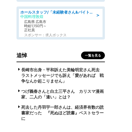
ホールスタッフ/「未経験者さん&バイトデビューも大歓迎」残業ほぼなし×1日3時間〜勤務OK!フォロー体制も充実/広島県/広島市南区
＞
中国料理敦煌
広島県 広島市
時給1,150円～
正社員
スポンサー：求人ボックス
追悼
一覧を見る
長崎市出身・平和訴えた美輪明宏さん死去
ラストメッセージでも訴え「愛があれば 戦
争なんか起こりません」
つげ義春さんと白土三平さん カリスマ漫画
家、二人の「違い」とは？
死去した丹羽宇一郎さんは、経済界有数の読
書家だった 『死ぬほど読書』ベストセラー
に