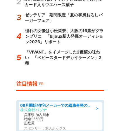
カード入りウエハース菓子
ゼッテリア 期間限定「夏の和風おろしバ
ーガーフェア」
憧れの女優は小松菜奈、大阪の16歳がグラ
ンプリに 「bijoux新人発掘オーディショ
ン2026」リポート
「VIVANT」をイメージした2種類の味わ
い 「ベビースタードデカイラーメン」2
種
注目情報
PR
09月開始/住宅メーカーでの総務事務のお仕事/駅近/車通勤可/一般事務/人事労務
＞
株式会社パソナ
兵庫県 加古川市
時給1,550円
正社員
スポンサー：求人ボックス