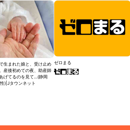
ゼロまる
で生まれた娘と、受け止め
。産後初めての夜、助産師
げてるのを見て...(静岡
性)|Jタウンネット